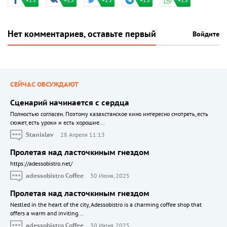
+15
+15
+15
+15
+15
Нет комментариев, оставьте первый
Войдите
СЕЙЧАС ОБСУЖДАЮТ
Сценарий начинается с сердца
Полностью согласен. Поэтому казахстанское кино интересно смотреть, есть
сюжет, есть уроки и есть хорошие...
Stanislav
28 Апреля 11:13
Пролетая над ласточкиным гнездом
https://adessobistro.net/
adessobistro Coffee
30 Июня, 2025
Пролетая над ласточкиным гнездом
Nestled in the heart of the city, Adessobistro is a charming coffee shop that
offers a warm and inviting...
adessobistro Coffee
30 Июня, 2025