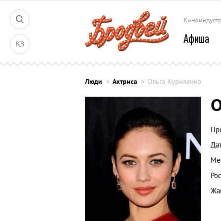
Киноиндуст
Афиша
ҚЗ
Люди
Актриса
Ольга Куриленко
О
Пр
Да
Ме
Рос
Жа