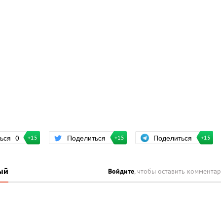
Поделиться
ться
0
Поделиться
+15
+15
+15
ый
Войдите
, чтобы оставить коммента