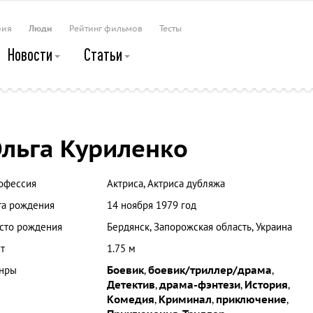
рия
Люди
Рейтинг фильмов
Тесты
Новости
Статьи
льга Куриленко
офессия
Актриса, Актриса дубляжа
та рождения
14 ноября 1979 год
сто рождения
Бердянск, Запорожская область, Украина
т
1.75 м
нры
Боевик
,
боевик/триллер/драма
,
Детектив
,
драма-фэнтези
,
История
,
Комедия
,
Криминал
,
приключение
,