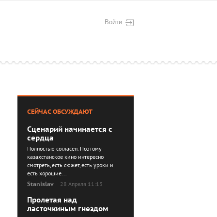
Войти
СЕЙЧАС ОБСУЖДАЮТ
Сценарий начинается с
сердца
Полностью согласен. Поэтому
казахстанское кино интересно
смотреть, есть сюжет, есть уроки и
есть хорошие...
Stanislav
28 Апреля 11:13
Пролетая над
ласточкиным гнездом