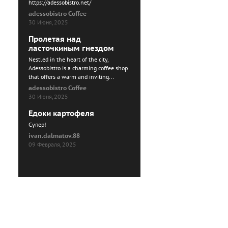
https://adessobistro.net/
adessobistro Coffee
30 Июня, 2025
Пролетая над
ласточкиным гнездом
Nestled in the heart of the city,
Adessobistro is a charming coffee shop
that offers a warm and inviting...
adessobistro Coffee
30 Июня, 2025
Едоки картофеля
Cупер!
ivan.dalmatov.88
09 Февраля, 2025