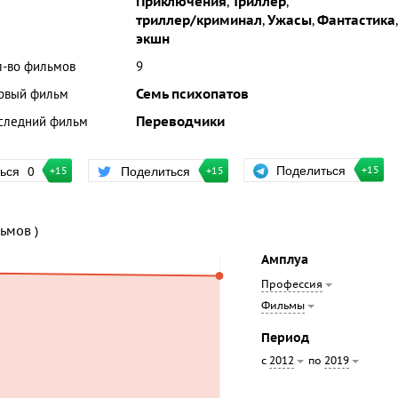
Приключения
,
Триллер
,
триллер/криминал
,
Ужасы
,
Фантастика
,
экшн
л-во фильмов
9
рвый фильм
Семь психопатов
следний фильм
Переводчики
Поделиться
ться
0
Поделиться
+15
+15
+15
льмов )
Амплуа
Профессия
Фильмы
Период
с
по
2012
2019