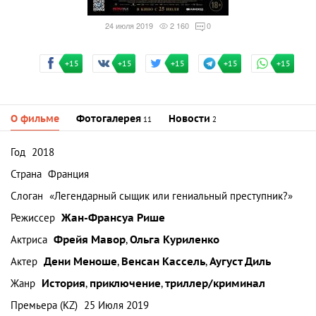
24 июля 2019
2 160
0
+15
+15
+15
+15
+15
О фильме
Фотогалерея
Новости
11
2
Год
2018
Страна
Франция
Слоган
«Легендарный сыщик или гениальный преступник?»
Режиссер
Жан-Франсуа Рише
Актриса
Фрейя Мавор
,
Ольга Куриленко
Актер
Дени Меноше
,
Венсан Кассель
,
Аугуст Диль
Жанр
История
,
приключение
,
триллер/криминал
Премьера (KZ)
25 Июля 2019