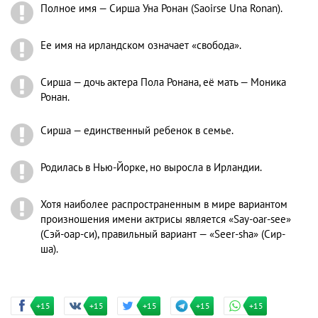
Полное имя — Сирша Уна Ронан (Saoirse Una Ronan).
Ее имя на ирландском означает «свобода».
Сирша — дочь актера Пола Ронана, её мать — Моника
Ронан.
Сирша — единственный ребенок в семье.
Родилась в Нью-Йорке, но выросла в Ирландии.
Хотя наиболее распространенным в мире вариантом
произношения имени актрисы является «Say-oar-see»
(Сэй-оар-си), правильный вариант — «Seer-sha» (Сир-
ша).
+15
+15
+15
+15
+15