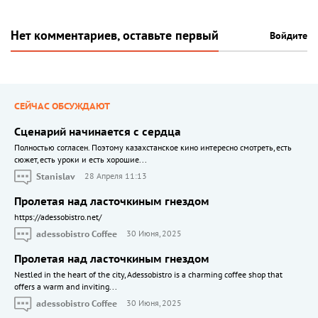
Нет комментариев, оставьте первый
Войдите
СЕЙЧАС ОБСУЖДАЮТ
Сценарий начинается с сердца
Полностью согласен. Поэтому казахстанское кино интересно смотреть, есть
сюжет, есть уроки и есть хорошие...
Stanislav
28 Апреля 11:13
Пролетая над ласточкиным гнездом
https://adessobistro.net/
adessobistro Coffee
30 Июня, 2025
Пролетая над ласточкиным гнездом
Nestled in the heart of the city, Adessobistro is a charming coffee shop that
offers a warm and inviting...
adessobistro Coffee
30 Июня, 2025