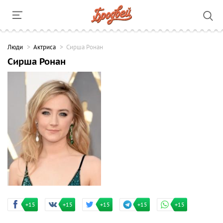
Люди
Актриса
Сирша Ронан
Сирша Ронан
+15
+15
+15
+15
+15