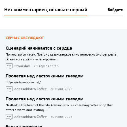
Нет комментариев, оставьте первый
Войдите
СЕЙЧАС ОБСУЖДАЮТ
Сценарий начинается с сердца
Полностью согласен. Поэтому казахстанское кино интересно смотреть, есть
сюжет, есть уроки и есть хорошие...
Stanislav
28 Апреля 11:13
Пролетая над ласточкиным гнездом
https://adessobistro.net/
adessobistro Coffee
30 Июня, 2025
Пролетая над ласточкиным гнездом
Nestled in the heart of the city, Adessobistro is a charming coffee shop that
offers a warm and inviting...
adessobistro Coffee
30 Июня, 2025
Едоки картофеля