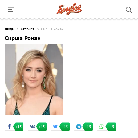
Люди
Актриса
Сирша Ронан
Сирша Ронан
+15
+15
+15
+15
+15