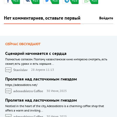
+15
+15
+15
+15
+15
Нет комментариев, оставьте первый
Войдите
СЕЙЧАС ОБСУЖДАЮТ
Сценарий начинается с сердца
Полностью согласен. Поэтому казахстанское кино интересно смотреть, есть
сюжет, есть уроки и есть хорошие...
Stanislav
28 Апреля 11:13
Пролетая над ласточкиным гнездом
https://adessobistro.net/
adessobistro Coffee
30 Июня, 2025
Пролетая над ласточкиным гнездом
Nestled in the heart of the city, Adessobistro is a charming coffee shop that
offers a warm and inviting...
adessobistro Coffee
30 Июня, 2025