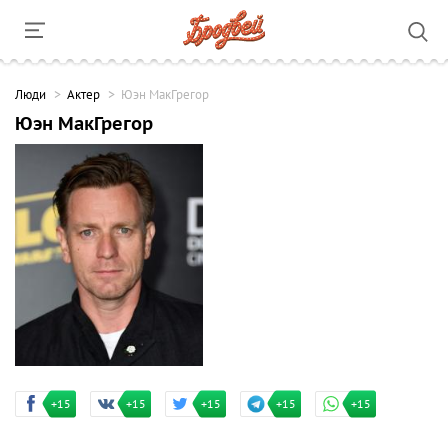
Люди
Актер
Юэн МакГрегор
Юэн МакГрегор
+15
+15
+15
+15
+15