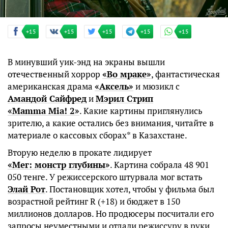
+15
+15
+15
+15
+15
В минувший уик-энд на экраны вышли
отечественный хоррор
«Во мраке»
, фантастическая
американская драма
«Аксель»
и мюзикл с
Амандой Сайфред
и
Мэрил Стрип
«Mamma Mia! 2»
. Какие картины приглянулись
зрителю, а какие остались без внимания, читайте в
материале о кассовых сборах* в Казахстане.
Вторую неделю в прокате лидирует
«Мег: монстр глубины»
. Картина собрала 48 901
050 тенге. У режиссерского штурвала мог встать
Элай Рот
. Постановщик хотел, чтобы у фильма был
возрастной рейтинг R (+18) и бюджет в 150
миллионов долларов. Но продюсеры посчитали его
запросы неуместными и отдали режиссуру в руки