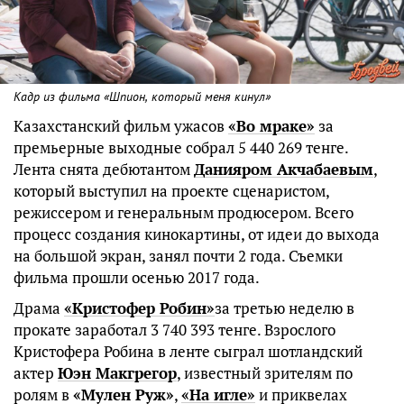
Кадр из фильма «Шпион, который меня кинул»
Казахстанский фильм ужасов
«Во мраке»
за
премьерные выходные собрал 5 440 269 тенге.
Лента снята дебютантом
Данияром Акчабаевым
,
который выступил на проекте сценаристом,
режиссером и генеральным продюсером. Всего
процесс создания кинокартины, от идеи до выхода
на большой экран, занял почти 2 года. Съемки
фильма прошли осенью 2017 года.
Драма
«Кристофер Робин»
за третью неделю в
прокате заработал 3 740 393 тенге. Взрослого
Кристофера Робина в ленте сыграл шотландский
актер
Юэн Макгрегор
, известный зрителям по
ролям в
«Мулен Руж»
,
«На игле»
и приквелах