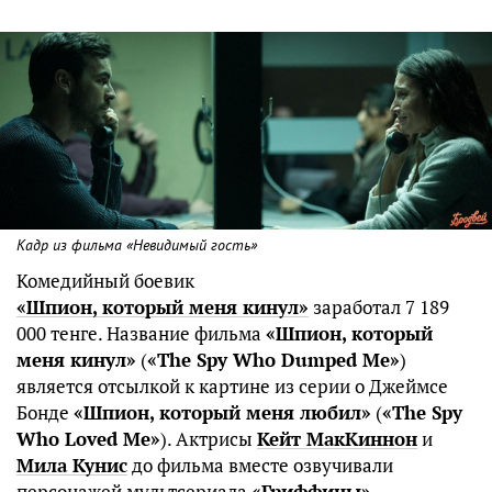
Кадр из фильма «Невидимый гость»
Комедийный боевик
«Шпион, который меня кинул»
заработал 7 189
000 тенге. Название фильма
«Шпион, который
меня кинул»
(
«The Spy Who Dumped Me»
)
является отсылкой к картине из серии о Джеймсе
Бонде
«Шпион, который меня любил»
(
«The Spy
Who Loved Me»
). Актрисы
Кейт МакКиннон
и
Мила Кунис
до фильма вместе озвучивали
персонажей мультсериала
«Гриффины»
.