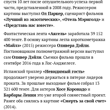
спустя 10 лет после оглушительного успеха первой
части, представленной в 2008 году. Режиссером
картины выступил
Ол Паркер
, сценарист фильмов
«Лучший из экзотических»
,
«Отель Мэриголд»
и
«Представь нас вместе»
.
Фантастическая лента
«Аксель»
заработала 39 152
400 тенге. В основу картины легла короткометражка
«Майлз»
(2015) режиссера
Оливера Дэйли
.
Постановщиком полнометражной версии выступил
сам
Оливер Дэйли
. Съемки фильма прошли в
сентябре 2016 года в Лос-Анджелесе.
Испанский триллер
«Невидимый гость»
продолжает уверено держаться в пятерке лидеров
проката. За прошлые выходные фильм собрал 13
321 600 тенге. Для актеров
Хосе Коронадо
и
Барбары Ленни
это уже второй совместный проект.
Ранее оба снялись в картине
«Смерть за свой счет»
(2014).