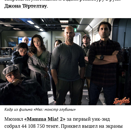
Джона Тёртелтау
.
Кадр из фильма «Мег: монстр глубины»
Мюзикл
«Mamma Mia! 2»
за первый уик-энд
собрал 44 108 750 тенге. Приквел вышел на экраны