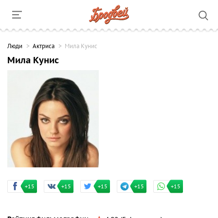
Люди
Актриса
Мила Кунис
Мила Кунис
+15
+15
+15
+15
+15