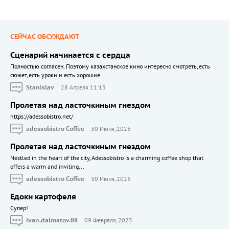
СЕЙЧАС ОБСУЖДАЮТ
Сценарий начинается с сердца
Полностью согласен. Поэтому казахстанское кино интересно смотреть, есть
сюжет, есть уроки и есть хорошие...
Stanislav
28 Апреля 11:13
Пролетая над ласточкиным гнездом
https://adessobistro.net/
adessobistro Coffee
30 Июня, 2025
Пролетая над ласточкиным гнездом
Nestled in the heart of the city, Adessobistro is a charming coffee shop that
offers a warm and inviting...
adessobistro Coffee
30 Июня, 2025
Едоки картофеля
Cупер!
ivan.dalmatov.88
09 Февраля, 2025