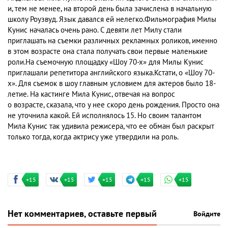
и, тем не менее, на второй день была зачислена в начальную
школу Роузвуд. Язык давался ей нелегко.Фильмография Милы
Кунис началась очень рано. С девяти лет Милу стали
приглашать на съемки различных рекламных роликов, именно
в этом возрасте она стала получать свои первые маленькие
роли.На съемочную площадку «Шоу 70-х» для Милы Кунис
приглашали репетитора английского языка.Кстати, о «Шоу 70-
х». Для съемок в шоу главным условием для актеров было 18-
летие. На кастинге Мила Кунис, отвечая на вопрос
о возрасте, сказала, что у нее скоро день рождения. Просто она
не уточнила какой. Ей исполнялось 15. Но своим талантом
Мила Кунис так удивила режисера, что ее обман был раскрыт
только тогда, когда актрису уже утвердили на роль.
+15
+15
+15
+15
+15
Нет комментариев, оставьте первый
Войдите