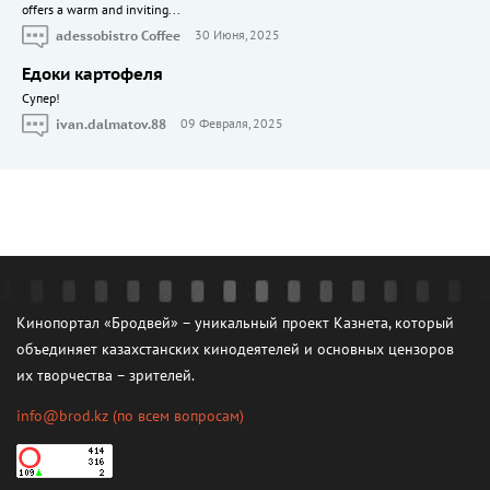
offers a warm and inviting...
adessobistro Coffee
30 Июня, 2025
Едоки картофеля
Cупер!
ivan.dalmatov.88
09 Февраля, 2025
Кинопортал «Бродвей» – уникальный проект Казнета, который
объединяет казахстанских кинодеятелей и основных цензоров
их творчества – зрителей.
info@brod.kz
(по всем вопросам)