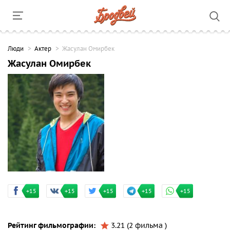
Люди
Актер
Жасулан Омирбек
Жасулан Омирбек
+15
+15
+15
+15
+15
Рейтинг фильмографии:
3.21 (2 фильма )