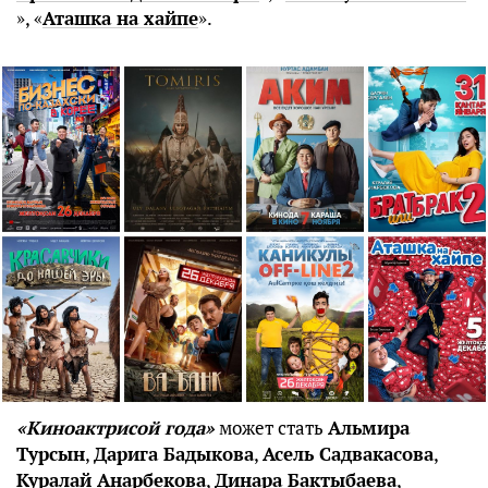
», «
Аташка на хайпе
».
«Киноактрисой года»
может стать
Альмира
Турсын
,
Дарига Бадыкова
,
Асель Садвакасова
,
Куралай Анарбекова
,
Динара Бактыбаева
,