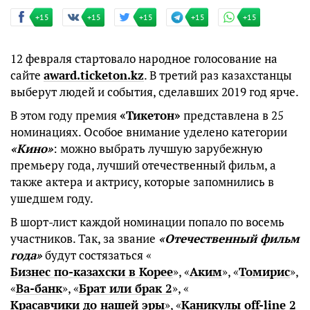
+15
+15
+15
+15
+15
12 февраля стартовало народное голосование на
сайте
award.ticketon.kz
. В третий раз казахстанцы
выберут людей и события, сделавших 2019 год ярче.
В этом году премия
«Тикетон»
представлена в 25
номинациях. Особое внимание уделено категории
«Кино»
: можно выбрать лучшую зарубежную
премьеру года, лучший отечественный фильм, а
также актера и актрису, которые запомнились в
ушедшем году.
В шорт-лист каждой номинации попало по восемь
участников. Так, за звание
«Отечественный фильм
года»
будут состязаться «
Бизнес по-казахски в Корее
», «
Аким
», «
Томирис
»,
«
Ва-банк
», «
Брат или брак 2
», «
Красавчики до нашей эры
», «
Каникулы off-line 2