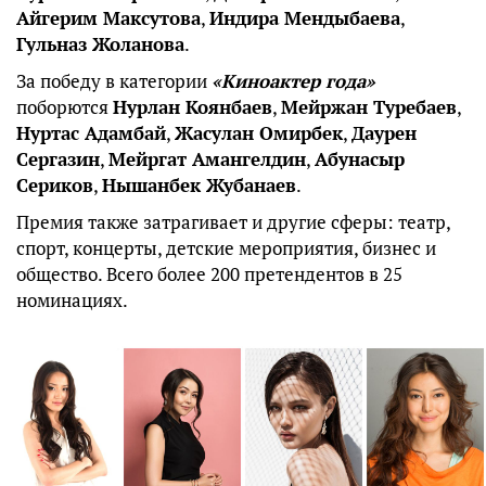
Айгерим Максутова
,
Индира Мендыбаева
,
Гульназ Жоланова
.
За победу в категории
«Киноактер года»
поборются
Нурлан Коянбаев
,
Мейржан Туребаев
,
Нуртас Адамбай
,
Жасулан Омирбек
,
Даурен
Сергазин
,
Мейргат Амангелдин
,
Абунасыр
Сериков
,
Нышанбек Жубанаев
.
Премия также затрагивает и другие сферы: театр,
спорт, концерты, детские мероприятия, бизнес и
общество. Всего более 200 претендентов в 25
номинациях.