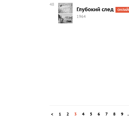
48
Глубокий след
ОНЛАЙ
1964
<
1
2
3
4
5
6
7
8
9
.