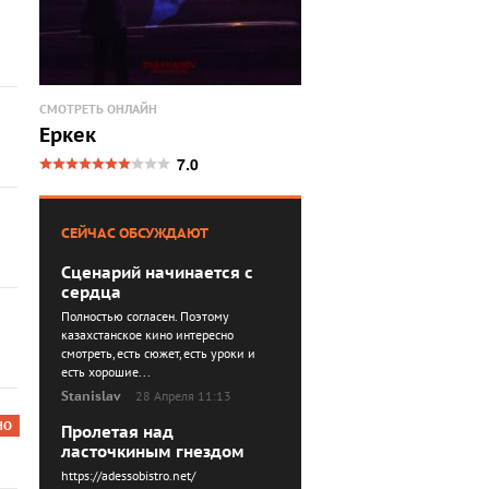
СМОТРЕТЬ ОНЛАЙН
Еркек
7.0
СЕЙЧАС ОБСУЖДАЮТ
Сценарий начинается с
сердца
Полностью согласен. Поэтому
казахстанское кино интересно
смотреть, есть сюжет, есть уроки и
есть хорошие...
Stanislav
28 Апреля 11:13
НО
Пролетая над
ласточкиным гнездом
https://adessobistro.net/