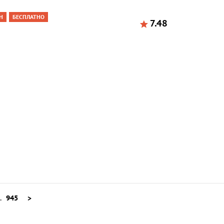
Н
БЕСПЛАТНО
7.48
..
945
>