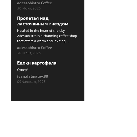
adessobistro Coffee
30 Июня, 2025
Пролетая над
ласточкиным гнездом
Nestled in the heart of the city,
Adessobistro is a charming coffee shop
that offers a warm and inviting...
adessobistro Coffee
30 Июня, 2025
Едоки картофеля
Cупер!
ivan.dalmatov.88
09 Февраля, 2025