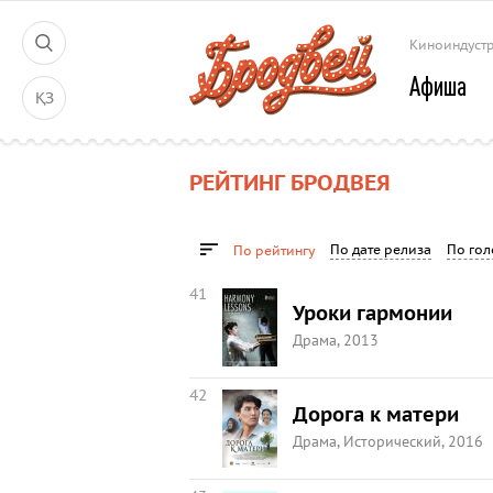
Киноиндуст
Афиша
ҚЗ
РЕЙТИНГ БРОДВЕЯ
По дате релиза
По гол
По рейтингу
41
Уроки гармонии
Драма, 2013
42
Дорога к матери
Драма, Исторический, 2016