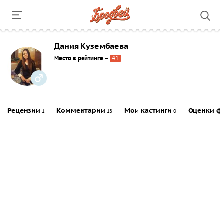
Дания Кузембаева
Место в рейтинге
–
41
Рецензии
Комментарии
Мои кастинги
Оценки 
1
18
0