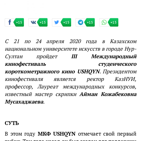
+15
+15
+15
+15
+15
С 21 по 24 апреля 2020 года в Казахском
национальном университете искусств в городе Нур-
Султан пройдет
III Международный
кинофестиваль студенческого
короткометражного кино USHQYN
. Президентом
кинофестиваля является ректор КазНУИ,
профессор, Лауреат международных конкурсов,
известный мастер скрипки
Айман Кожабековна
Мусахаджаева
.
СУТЬ
В этом году
МКФ USHQYN
отмечает свой первый