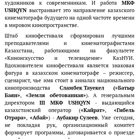
художников к современникам. И работа
МКФ
USHQYN
выстраивает это направление казахского
кинематографа будущего на одной частоте времени
в мировом кинопространстве.
Штаб кинофестиваля сформирован лучшими
преподавателями и кинематографистами
Казахстана, работающими на факультете
«Киноискусство и телевидение» КазНУИ.
Вдохновителем кинофестиваля является знаковая
фигура в казахском кинематографе – режиссер,
сценарист, чье имя стоит в анналах национального
кинопроизводства
Сламбек Тауекел
(«Батыр
Баян»
,
«Земля обетованная»
). А генеральным
директором
III МКФ USHQYN
- выдающийся
казахстанский оператор (
«Кайрат»
,
«Гибель
Отрара»
,
«Абай»
) -
Аубакир Сулеев
. Уже сегодня,
не покладая рук, организационный комитет
формирует программы, договаривается о приезде