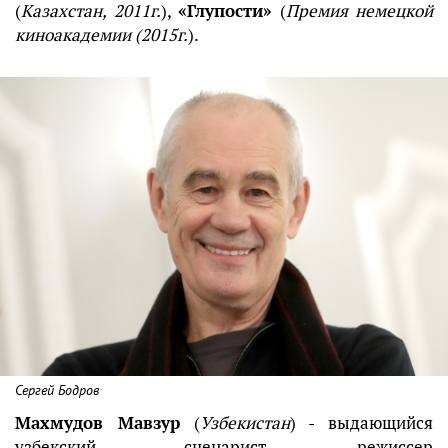
(
Казахстан, 2011г.
),
«Глупости»
(
Премия немецкой
киноакадемии (2015г.
).
Сергей Бодров
Махмудов Мавзур
(
Узбекистан
) - выдающийся
узбекский сценарист, режиссер