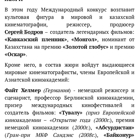
В этом году Международный конкурс возглавит
культовая фигура в мировой и казахской
кинематографии, режиссер, продюсер
Сергей Бодров
– создатель легендарных фильмов:
«Кавказский пленник»
,
«Монгол»
, номинант от
Казахстана на премию
«Золотой глобус»
и премию
«Оскар»
.
Кроме него, в состав жюри войдут выдающиеся
мировые кинематографисты, члены Европейской и
Азиатской киноакадемий:
Файт Хелмер
(Германия
) - немецкий режиссер и
сценарист, профессор Берлинской киноакадемии,
призер международных кинофестивалей и
создатель фильмов:
«Тувалу»
(приз Европейской
киноакадемии – «Открытие года (2000г.
), премия
немецкой киноакадемии (
2000г.
),
«Абсурдистан»
(
Гран-при МКФ Сандэнс (2008г.
),
«Байконур»