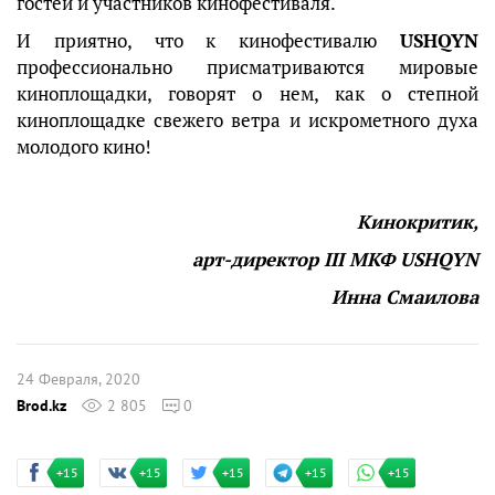
гостей и участников кинофестиваля.
И приятно, что к кинофестивалю
USHQYN
профессионально присматриваются мировые
киноплощадки, говорят о нем, как о степной
киноплощадке свежего ветра и искрометного духа
молодого кино!
Кинокритик,
арт-директор III МКФ USHQYN
Инна Смаилова
24 Февраля, 2020
Brod.kz
2 805
0
+15
+15
+15
+15
+15