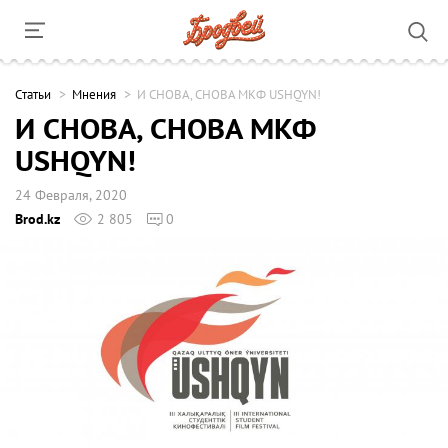
Cтатьи
Мнения
И СНОВА, СНОВА МКФ USHQYN!
И СНОВА, СНОВА МКФ
USHQYN!
24 Февраля, 2020
Brod.kz
2 805
0