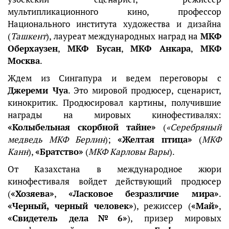
мультипликационного кино, профессор
Национального института художества и дизайна
(
Ташкент
), лауреат международных наград на
МКФ
Оберхаузен
,
МКФ Бусан
,
МКФ Анкара
,
МКФ
Москва
.
Ждем из Сингапура и ведем переговоры с
Джереми Чуа
. Это мировой продюсер, сценарист,
кинокритик. Продюсировал картины, получившие
награды на мировых кинофестивалях:
«Колыбельная скорбной тайне»
(
«Серебряный
медведь МКФ Берлин
);
«Желтая птица»
(
МКФ
Канн
),
«Братство»
(
МКФ Карловы Вары
).
От Казахстана в международное жюри
кинофестиваля войдет действующий продюсер
(
«Хозяева»
,
«Ласковое безразличие мира»
.
«Черный, черный человек»
), режиссер (
«Май»
,
«Свидетель дела№6»
), призер мировых