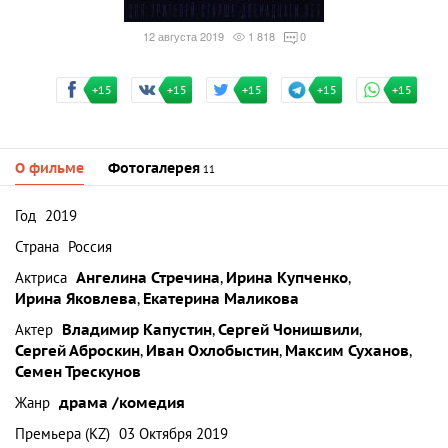
12 августа 2019
1 818
0
+15
+15
+15
+15
+15
О фильме
Фотогалерея
11
Год
2019
Страна
Россия
Актриса
Ангелина Стречина
,
Ирина Купченко
,
Ирина Яковлева
,
Екатерина Маликова
Актер
Владимир Капустин
,
Сергей Чонишвили
,
Сергей Аброскин
,
Иван Охлобыстин
,
Максим Суханов
,
Семен Трескунов
Жанр
драма /комедия
Премьера (KZ)
03 Октября 2019