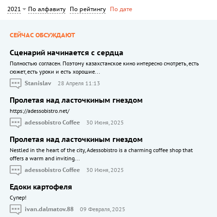
По алфавиту
По рейтингу
2021
По дате
СЕЙЧАС ОБСУЖДАЮТ
Сценарий начинается с сердца
Полностью согласен. Поэтому казахстанское кино интересно смотреть, есть
сюжет, есть уроки и есть хорошие...
Stanislav
28 Апреля 11:13
Пролетая над ласточкиным гнездом
https://adessobistro.net/
adessobistro Coffee
30 Июня, 2025
Пролетая над ласточкиным гнездом
Nestled in the heart of the city, Adessobistro is a charming coffee shop that
offers a warm and inviting...
adessobistro Coffee
30 Июня, 2025
Едоки картофеля
Cупер!
ivan.dalmatov.88
09 Февраля, 2025