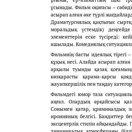
ұсынады. Фильм оқиғасы – сәбиді 
асырап алған әке түрлі жағдайлар
Драматургиялық қақтығыс сыртқы
моральдық үстемдік) деңгейд
элементтерін еске түсіреді: ке
ашылады. Комедиялық ситуациялар
Фильмнің басты идеялық тірегі – 
құқық иесі. Алайда асырап алған
арқылы туынды қазақ қоғамында
көзқарасты қарама-қарсы қоя
жауапкершілік пен таңдау катего
Фильмдегі юмор таза ситуациялық
аңғал. Олардың әрқайсысы қаз
Сонымен қатар, криминалдық эл
иронияның белгісі. Бандиттер бе
эксцентрлік стилін айқындайды. П
динамикалық атмосфераны білді