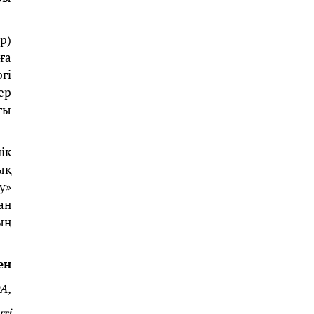
р)
ға
гі
ер
ғы
ік
ық
у»
ан
ың
ен
А,
ті