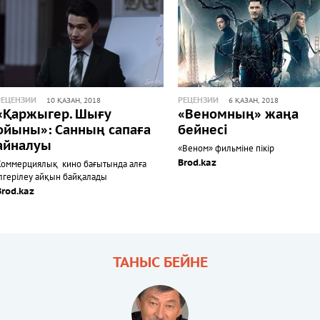
РЕЦЕНЗИИ
РЕЦЕНЗИИ
10 ҚАЗАН, 2018
6 ҚАЗАН, 2018
«Қаржыгер. Шығу
«Веномның» жаңа
ойыны»: Санның сапаға
бейнесі
айналуы
«Веном» фильміне пікір
Brod.kaz
Коммерциялық кино бағытында алға
ілгерілеу айқын байқалады
Brod.kaz
ТАНЫС БЕЙНЕ