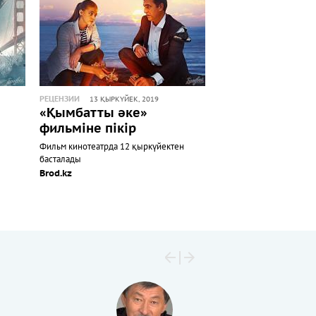
РЕЦЕНЗИИ
13 ҚЫРКҮЙЕК, 2019
«Қымбатты әке»
фильміне пікір
Фильм кинотеатрда 12 қыркүйектен
басталады
Brod.kz