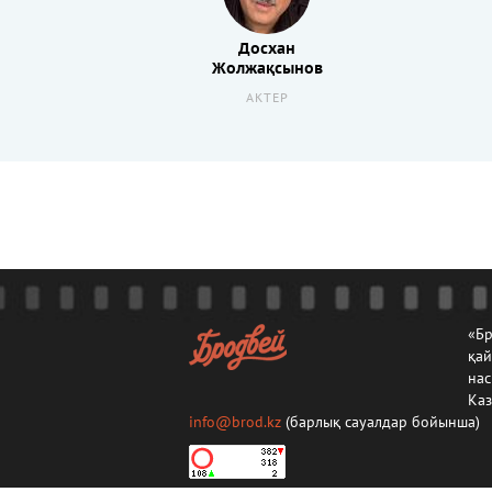
Досхан
Жолжақсынов
АКТЕР
«Бр
қа
нас
Каз
info@brod.kz
(барлық сауалдар бойынша)