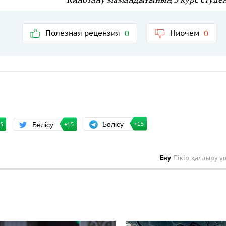
Полезная рецензия
Ниочем
0
0
Бөлісу
Бөлісу
+15
15
+15
Ену
Пікір қалдыру ү