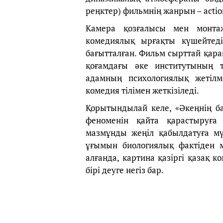
реңктер) фильмнің жанрын – acti
Камера қозғалысы мен монта
комедиялық ырғақты күшейтеді.
бағытталған. Фильм сырттай қара
қоғамдағы әке институтының 
адамның психологиялық жетілм
комедия тілімен жеткізіледі.
Қорытындылай келе, «Әкеңнің ба
феноменін қайта қарастыруғ
мазмұнды жеңіл қабылдатуға мүм
ұғымын биологиялық фактіден 
алғанда, картина қазіргі қазақ
бірі деуге негіз бар.