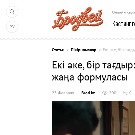
Онлайн қар
Кастингт
РУ
Cтатьи
Пікірнамалар
Екі әке, бір тағ
Екі әке, бір тағды
жаңа формуласы
23 Февраля
Brod.kz
200
0