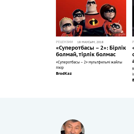
РЕЦЕНЗИИ
18 МАУСЫМ, 2018
«Суперотбасы – 2»: Бірлік
болмай, тірлік болмас
«Суперотбасы – 2» мультфильмі жайлы
пікір
BrodKaz