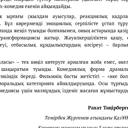
on-комедия екенін айқындайды.
ж ырғағы (жылдам ауысулар, реакциялық кадрла
 Бұл көрерменді эмоциялық серпілісте ұстап тұру
ғанда жеңіл туынды болғанымен, оның астарында қазір
трансформациясы жатыр. Жауапкершіліктен қашу, 
еуі, отбасылық құндылықтардың әлсіреуі – барлы
ласы» – тек көңіл көтеруге арналған жоба емес, әкел
а шақыратын туынды. Комедиялық форма драмал
кіндік береді. Фильмнің басты жетістігі – «әке бол
моральдық категорияға айналдыруында. Осы тұрғыд
 комедиясы үшін мазмұндық ізденіс жасаған жұмыстард
Рахат Тәңірберг
Темірбек Жүргенов атындағы ҚазҰӨ
Кинотану мамандығының 3 курс студен