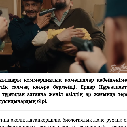
 жылдары коммерциялық комедиялар көбейгеніме
тік салмақ көтере бермейді. Ернар Нұрғалиевт
 тұрғыдан алғанда жеңіл әзілдің ар жағында тер
 туындылардың бірі.
ина әкелік жауапкершілік, биологиялық және рухани ә
ансформациясы тақырыптарын эксцентрлік форма