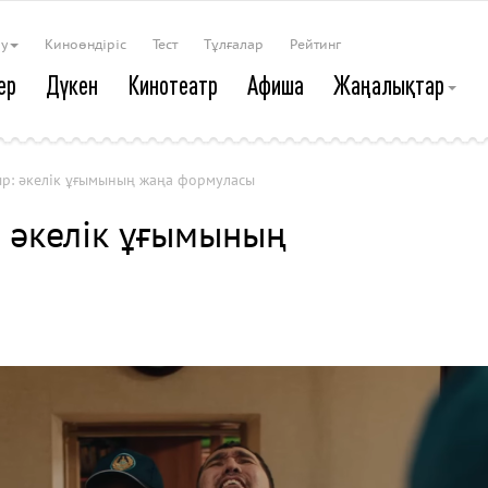
ау
Киноөндіріс
Тест
Тұлғалар
Рейтинг
ер
Дүкен
Кинотеатр
Афиша
Жаңалықтар
дыр: әкелік ұғымының жаңа формуласы
р: әкелік ұғымының