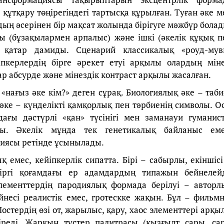
құтқару төңірегіндегі тартысқа құрылған. Туған әке м
дың әсерінен бір мақсат жолында бірігуге мәжбүр болад
 (бұзақылармен арпалыс) және ішкі (әкелік құқық п
е қатар дамиды. Сценарий классикалық «роуд-мув
йіпкерлердің бірге әрекет етуі арқылы олардың міне
 абсурде және мінездік контраст арқылы жасалған.
«нағыз әке кім?» деген сұрақ. Биологиялық әке – таби
 әке – күнделікті қамқорлық пен тәрбиенің символы. О
ғы дәстүрлі «қан» түсінігі мен заманауи гуманист
ды. Әкелік мұнда тек генетикалық байланыс еме
риясы ретінде ұсынылады.
 емес, кейіпкерлік сипатта. Бірі – сабырлы, екіншісі
іргі қоғамдағы ер адамдардың типажын бейнелейд
ементтердің пародиялық формада берілуі – авторл
йнесі реалистік емес, гротескке жақын. Бұл – фильмн
остердің өзі от, жарылыс, қару, хаос элементтері арқы
реді. Жарқын түстер палитрасы (қызғылт сары, са