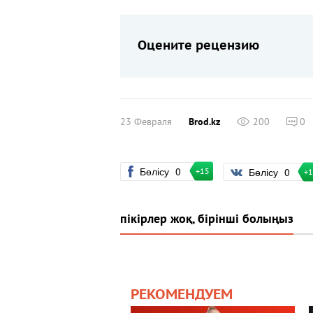
Оцените рецензию
23 Февраля
Brod.kz
200
0
Бөлісу
0
Бөлісу
0
+15
+
пікірлер жоқ, бірінші болыңыз
РЕКОМЕНДУЕМ