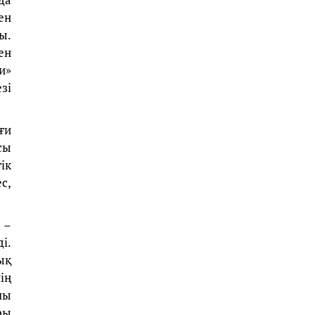
ен
ы.
ен
и»
зі
ғи
сы
ік
с,
 –
і.
ық
ің
лы
ры