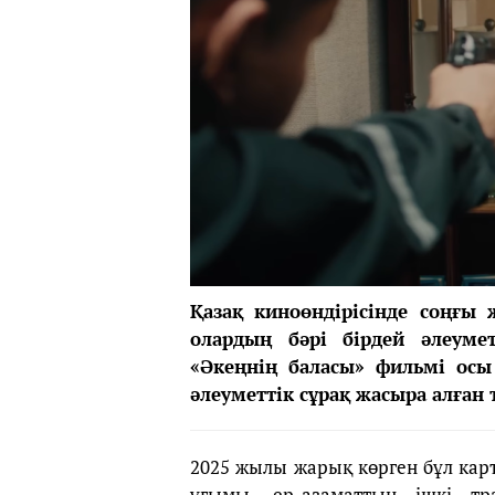
Қазақ киноөндірісінде соңғы
олардың бәрі бірдей әлеумет
«Әкеңнің баласы» фильмі осы
әлеуметтік сұрақ жасыра алған
2025 жылы жарық көрген бұл карт
ұғымы, ер-азаматтың ішкі тр