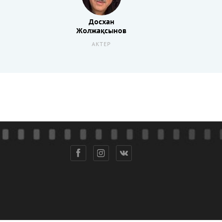
Досхан
Жолжақсынов
АКТЕР