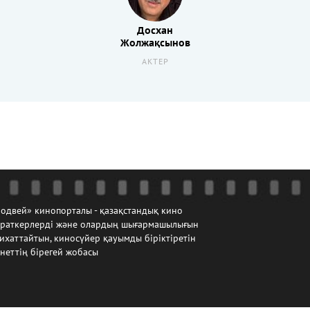
Досхан
Жолжақсынов
АКТЕР
одвей» кинопорталы - қазақстандық кино
йраткерлерді және олардың шығармашылығын
ихаттайтын, киносүйер қауымды біріктіретін
неттің бірегей жобасы