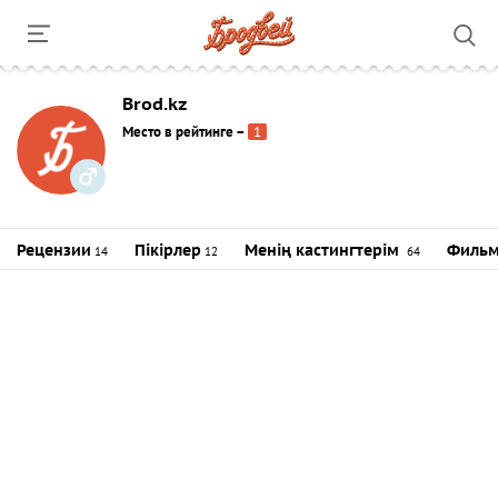
Brod.kz
Место в рейтинге
–
1
Рецензии
Пікірлер
Менің кастингтерім
Фильм
14
12
64