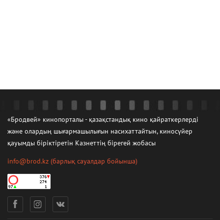
«Бродвей» кинопорталы - қазақстандық кино қайраткерлерді
және олардың шығармашылығын насихаттайтын, киносүйер
қауымды біріктіретін Казнеттің бірегей жобасы
info@brod.kz
(барлық сауалдар бойынша)