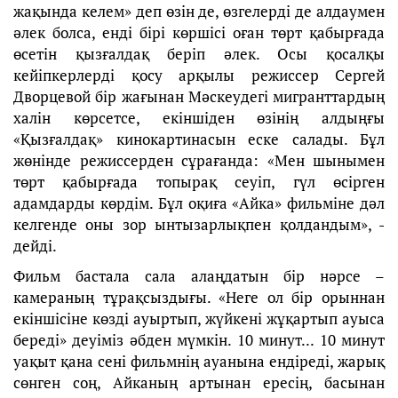
жақында келем» деп өзін де, өзгелерді де алдаумен
әлек болса, енді бірі көршісі оған төрт қабырғада
өсетін қызғалдақ беріп әлек. Осы қосалқы
кейіпкерлерді қосу арқылы режиссер Сергей
Дворцевой бір жағынан Мәскеудегі мигранттардың
халін көрсетсе, екіншіден өзінің алдыңғы
«Қызғалдақ» кинокартинасын еске салады. Бұл
жөнінде режиссерден сұрағанда: «Мен шынымен
төрт қабырғада топырақ сеуіп, гүл өсірген
адамдарды көрдім. Бұл оқиға «Айка» фильміне дәл
келгенде оны зор ынтызарлықпен қолдандым», -
дейді.
Фильм бастала сала алаңдатын бір нәрсе –
камераның тұрақсыздығы. «Неге ол бір орыннан
екіншісіне көзді ауыртып, жүйкені жұқартып ауыса
береді» деуіміз әбден мүмкін. 10 минут... 10 минут
уақыт қана сені фильмнің ауанына ендіреді, жарық
сөнген соң, Айканың артынан ересің, басынан