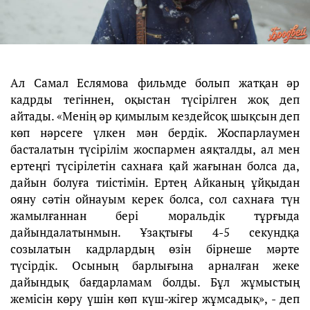
Ал Самал Еслямова фильмде болып жатқан әр
кадрды тегіннен, оқыстан түсірілген жоқ деп
айтады. «Менің әр қимылым кездейсоқ шықсын деп
көп нәрсеге үлкен мән бердік. Жоспарлаумен
басталатын түсірілім жоспармен аяқталды, ал мен
ертеңгі түсірілетін сахнаға қай жағынан болса да,
дайын болуға тиістімін. Ертең Айканың ұйқыдан
ояну сәтін ойнауым керек болса, сол сахнаға түн
жамылғаннан бері моральдік тұрғыда
дайындалатынмын. Ұзақтығы 4-5 секундқа
созылатын кадрлардың өзін бірнеше мәрте
түсірдік. Осының барлығына арналған жеке
дайындық бағдарламам болды. Бұл жұмыстың
жемісін көру үшін көп күш-жігер жұмсадық», - деп