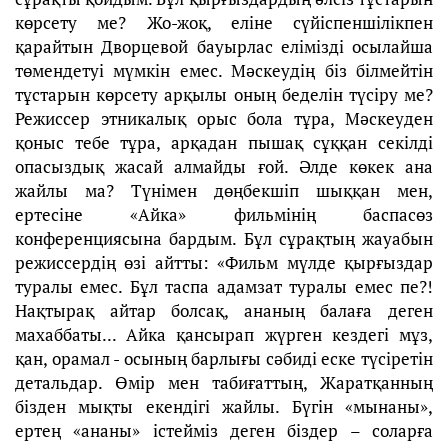
көрсету ме? Жо-жоқ, еліне сүйіспеншілікпен
қарайтын Дворцевой бауырлас елімізді осылайша
төмендетуі мүмкін емес. Мәскеудің біз білмейтін
тұстарын көрсету арқылы оның беделін түсіру ме?
Режиссер этникалық орыс бола тұра, Мәскеуден
қоныс тебе тұра, арқадан пышақ сұққан секілді
опасыздық жасай алмайды ғой. Әлде көкек ана
жайлы ма? Түнімен дөңбекшіп шыққан мен,
ертесіне «Айка» фильмінің баспасөз
конференциясына бардым. Бұл сұрақтың жауабын
режиссердің өзі айтты: «Фильм мүлде қырғыздар
туралы емес. Бұл таспа адамзат туралы емес пе?!
Нақтырақ айтар болсақ, ананың балаға деген
махаббаты... Айка қансырап жүрген кездегі мұз,
қан, орамал - осының барлығы сәбиді еске түсіретін
детальдар. Өмір мен табиғаттың, Жаратқанның
бізден мықты екендігі жайлы. Бүгін «мынаны»,
ертең «ананы» істейміз деген біздер – соларға