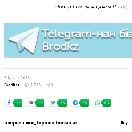
«Кинотану» мамандығы ІІ курс
3 Қазан, 2018
BrodKaz
2 718
0
+15
+15
+15
+15
+15
пікірлер жоқ, бірінші болыңыз
Ену