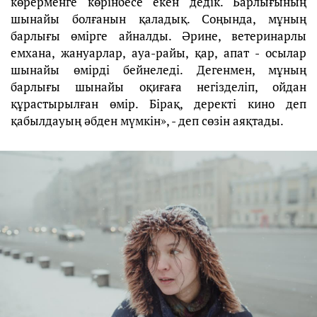
көрерменге көрінбесе екен дедік. Барлығының
шынайы болғанын қаладық. Соңында, мұның
барлығы өмірге айналды. Әрине, ветеринарлы
емхана, жануарлар, ауа-райы, қар, апат - осылар
шынайы өмірді бейнеледі. Дегенмен, мұның
барлығы шынайы оқиғаға негізделіп, ойдан
құрастырылған өмір. Бірақ, деректі кино деп
қабылдауың әбден мүмкін», - деп сөзін аяқтады.