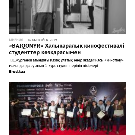
МНЕНИЯ
16 ҚЫРКҮЙЕК, 2019
«BAIQONYR» Халықаралық кинофестивалі
cтуденттер көзқарасымен
Т.Қ.Жүргенов атындағы Қазақ ұлттық өнер академиясы «кинотану»
мамандандыруының 1-курс студенттерінің пікірлері
Brod.kaz