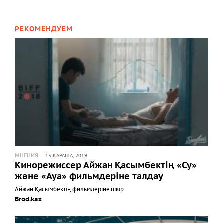
РЕКОМЕНДУЕМ
МНЕНИЯ
15 ҚАРАША, 2019
Кинорежиссер Айжан Қасымбектің «Су»
және «Ауа» фильмдеріне талдау
Айжан Қасымбектің фильмдеріне пікір
Brod.kaz