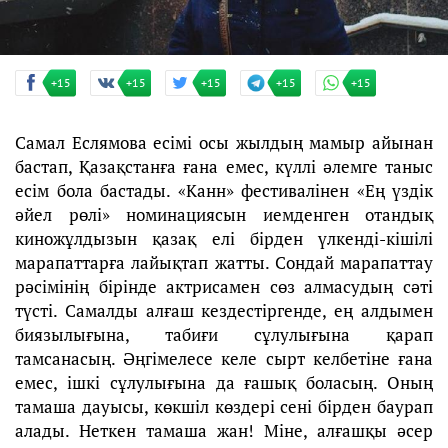
+15
+15
+15
+15
+15
Самал Еслямова есімі осы жылдың мамыр айынан
бастап, Қазақстанға ғана емес, күллі әлемге таныс
есім бола бастады. «Канн» фестивалінен «Ең үздік
әйел рөлі» номинациясын иемденген отандық
киножұлдызын қазақ елі бірден үлкенді-кішілі
марапаттарға лайықтап жатты. Сондай марапаттау
рәсімінің бірінде актрисамен сөз алмасудың сәті
түсті. Самалды алғаш кездестіргенде, ең алдымен
биязылығына, табиғи сұлулығына қарап
тамсанасың. Әңгімелесе келе сырт келбетіне ғана
емес, ішкі сұлулығына да ғашық боласың. Оның
тамаша дауысы, көкшіл көздері сені бірден баурап
алады. Неткен тамаша жан! Міне, алғашқы әсер