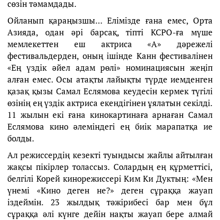
сөзін тәмамдады.
Ойланып қараңызшы... Елімізде ғана емес, Орта
Азияда, одан әрі барсақ, тіпті КСРО-ға мүше
мемлекеттен еш актриса «А» дәрежелі
фестивальдерден, оның ішінде Канн фестивалінен
«Ең үздік әйел адам рөлі» номинациясын жеңіп
алған емес. Осы атақты лайықты түрде иемденген
қазақ қызы Самал Еслямова кеудесін кермек түгілі
өзінің ең үздік актриса екендігінен ұялатын секілді.
11 жылын екі ғана кинокартинаға арнаған Самал
Еслямова кино әлеміндегі ең биік марапатқа ие
болды.
Ал режиссердің кезекті туындысы жайлы айтылған
жақсы пікірлер толассыз. Солардың ең құрметтісі,
белгілі Корей кинорежиссері Ким Ки Дуктың: «Мен
үнемі «Кино деген не?» деген сұраққа жауап
іздеймін. 23 жылдық тәжірибесі бар мен бұл
сұраққа әлі күнге дейін нақты жауап бере алмай