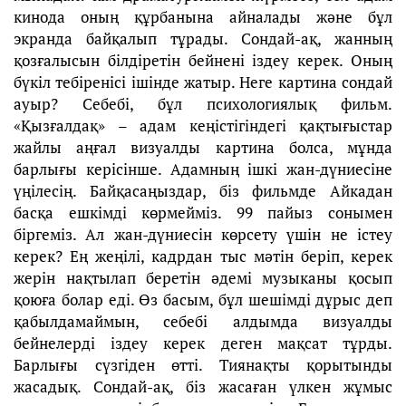
кинода оның құрбанына айналады және бұл
экранда байқалып тұрады. Сондай-ақ, жанның
қозғалысын білдіретін бейнені іздеу керек. Оның
бүкіл тебіренісі ішінде жатыр. Неге картина сондай
ауыр? Себебі, бұл психологиялық фильм.
«Қызғалдақ» – адам кеңістігіндегі қақтығыстар
жайлы аңғал визуалды картина болса, мұнда
барлығы керісінше. Адамның ішкі жан-дүниесіне
үңілесің. Байқасаңыздар, біз фильмде Айкадан
басқа ешкімді көрмейміз. 99 пайыз сонымен
біргеміз. Ал жан-дүниесін көрсету үшін не істеу
керек? Ең жеңілі, кадрдан тыс мәтін беріп, керек
жерін нақтылап беретін әдемі музыканы қосып
қоюға болар еді. Өз басым, бұл шешімді дұрыс деп
қабылдамаймын, себебі алдымда визуалды
бейнелерді іздеу керек деген мақсат тұрды.
Барлығы сүзгіден өтті. Тиянақты қорытынды
жасадық. Сондай-ақ, біз жасаған үлкен жұмыс