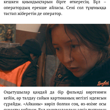
кешкен қиындықтарын бірге өткересің. Бұл –
оператордың ерекше айласы. Сені сол тұңғиыққа
тастап жіберетін де оператор.
Оқытушылар қандай да бір фильмді көргеннен
кейін, әр талдау сайын картинаның негізгі идеясын
сұрайды. «Айканы» көріп болған соң, өз-өзіме осы
сұрақты қойдым. Бұл қырғыздардың әлсіз тұстарын