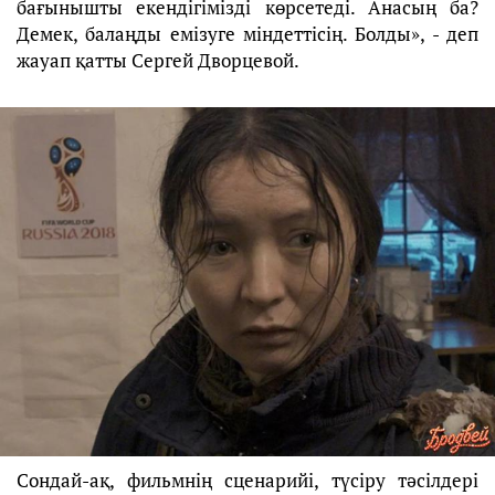
бағынышты екендігімізді көрсетеді. Анасың ба?
Демек, балаңды емізуге міндеттісің. Болды», - деп
жауап қатты Сергей Дворцевой.
Сондай-ақ, фильмнің сценарийі, түсіру тәсілдері