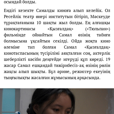
осындай болды.
Ендігі кезекте Самалды киноға алып келейік. Ол
Ресейлік театр өнері институтын бітіріп, Мәскеуде
тұрақтағанына 10 шақты жыл болды. Ең алғашқы
кинокартинасы «Қызғалдақ» («Тюльпан»)
фильмінде ойнайтын Самал өзінің табиғи
болмысына ұқсайтын секілді. Ойда жоқта кино
әлеміне тап болған Самал «Қызғалдақ»
кинотаспасының түсірілімі аяқталған соң, актерлік
шеберлікті кәсіби деңгейде игеруді құп көреді. 19
жасар Самал ешқандай тәжірибесіз-ақ өзінің рөлін
жақсы алып шықты. Бұл әрине, режиссер екеуінің
тыңғылықты жасалған жұмысының арқасында.