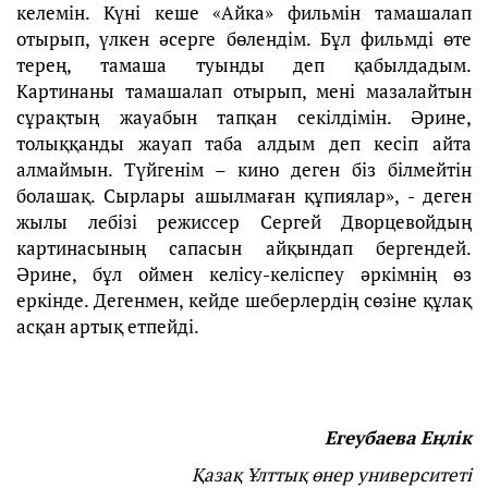
келемін. Күні кеше «Айка» фильмін тамашалап
отырып, үлкен әсерге бөлендім. Бұл фильмді өте
терең, тамаша туынды деп қабылдадым.
Картинаны тамашалап отырып, мені мазалайтын
сұрақтың жауабын тапқан секілдімін. Әрине,
толыққанды жауап таба алдым деп кесіп айта
алмаймын. Түйгенім – кино деген біз білмейтін
болашақ. Сырлары ашылмаған құпиялар», - деген
жылы лебізі режиссер Сергей Дворцевойдың
картинасының сапасын айқындап бергендей.
Әрине, бұл оймен келісу-келіспеу әркімнің өз
еркінде. Дегенмен, кейде шеберлердің сөзіне құлақ
асқан артық етпейді.
Егеубаева Еңлік
Қазақ Ұлттық өнер университеті