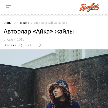
Cтатьи
Пікірлер
Авторлар «Айка» жайлы
Авторлар «Айка» жайлы
3 Қазан, 2018
BrodKaz
2 718
0