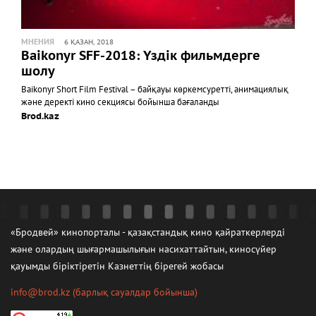
МНЕНИЯ
6 ҚАЗАН, 2018
Baikonyr SFF-2018: Үздік фильмдерге
шолу
Baikonyr Short Film Festival – байқауы көркемсуретті, анимациялық
және деректі кино секциясы бойынша бағаланды
Brod.kaz
«Бродвей» кинопорталы - қазақстандық кино қайраткерлерді
және олардың шығармашылығын насихаттайтын, киносүйер
қауымды біріктіретін Казнеттің бірегей жобасы
info@brod.kz
(барлық сауалдар бойынша)