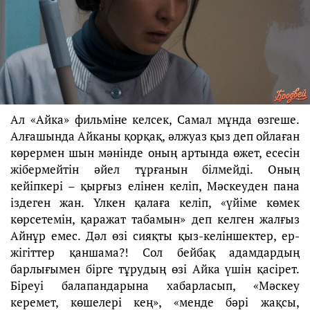
Ал «Айка» фильміне келсек, Самал мұнда өзгеше.
Алғашында Айканы қорқақ, әлжуаз қыз деп ойлаған
көрермен шын мәнінде оның артында өжет, есесін
жібермейтін әйел тұрғанын білмейді. Оның
кейіпкері – қырғыз елінен келіп, Мәскеуден пана
іздеген жан. Үлкен қалаға келіп, «үйіме көмек
көрсетемін, қаражат табамын» деп келген жалғыз
Айнұр емес. Дәл өзі сияқты қыз-келіншектер, ер-
жігіттер қаншама?! Сол бейбақ адамдардың
барлығымен бірге тұрудың өзі Айка үшін қасірет.
Біреуі балапандарына хабарласып, «Мәскеу
керемет, көшелері кең», «менде бәрі жақсы,