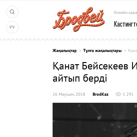
Онлайн қар
Кастингт
РУ
Жаңалықтар
Тұлға жаңалықтары
Қана
Қанат Бейсекеев 
айтып берді
26 Маусым, 2018
BrodKaz
1 291