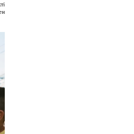
ті
ен