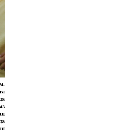
ы.
ға
да
ыз
ып
да
ан