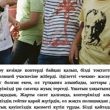
ру кезінде коптерді байқап қалып, бізді тоқтатт
олицей учаскесіне жіберді. Әділетті «чекин» жасау
ыс болған екен, ол тұтқынға алынбады, заттары 
еуімізді үш сағатқа жуық тергеді. Ұшатын уақытым
аңдадық. Жарты сағат қалғанда, коптерімізді ал
іміздің гейтке қарай жүгірдік, ол жақта полициядан 
қ қауіпсіздік қызметі күтіп тұрды. Бізді қайтад