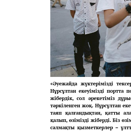
«Әуежайда жүктерімізді тексе
Нұрсұлтан екеуімізді портта п
жібердік, сол әрекетіміз дұр
тәркіленген жоқ. Нұрсұлтан ек
таяп қалғандықтан, қатты ал
қалып, өзімізді жіберді. Біз өз
салмақты қызметкерлер – ұлтты