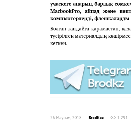
учаскеге апарып, барлық сөмке
MacbookPro, айпад және көпт
компьютерлерді, флешкаларды 
Болған жағдайға қарамастан, қаз
түсірілген материалдың көшірмесі
кеткен.
26 Маусым, 2018
BrodKaz
1 291