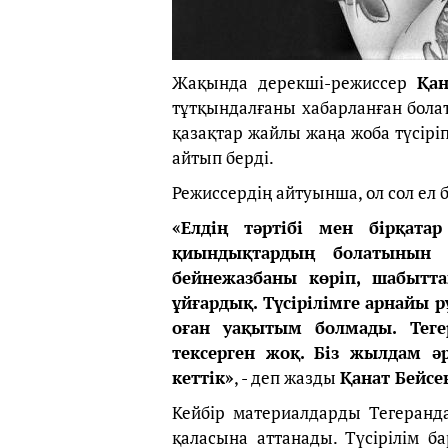
Жақында дерекші-режиссер
Қан
тұтқындалғаны хабарланған бола
қазақтар жайлы жаңа жоба түсірі
айтып берді.
Режиссердің айтуынша, ол сол ел б
«Елдің тәртібі мен бірқата
қиындықтардың болатынын тү
бейнежазбаны көріп, шабытта
ұйғардық. Түсірілімге арнайы р
оған уақытым болмады. Тегер
тексерген жоқ. Біз жылдам ә
кеттік»
, - деп жазды
Қанат Бейсе
Кейбір материалдарды Тегеранда
қаласына аттанады. Түсірілім б