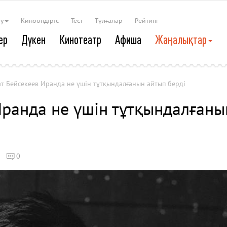
ау
Киноөндіріс
Тест
Тұлғалар
Рейтинг
ер
Дүкен
Кинотеатр
Афиша
Жаңалықтар
т Бейсекеев Иранда не үшін тұтқындалғанын айтып берді
Иранда не үшін тұтқындалғаны
0