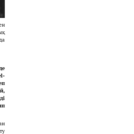
ен
ық
да
де
l-
еп
й,
ді
ып
ан
ту