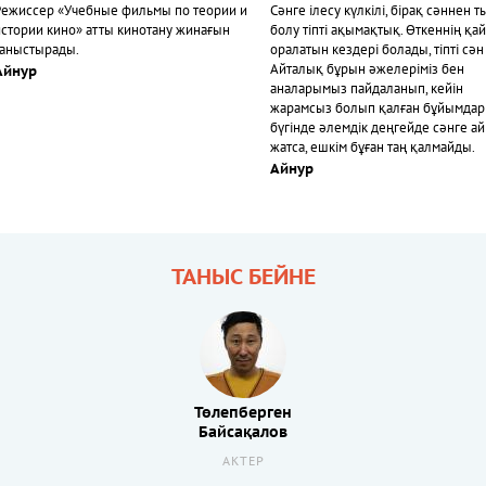
Режиссер «Учебные фильмы по теории и
Сәнге ілесу күлкілі, бірақ сәннен т
истории кино» атты кинотану жинағын
болу тіпті ақымақтық. Өткеннің қа
таныстырады.
оралатын кездері болады, тіпті сән 
Айталық бұрын әжелеріміз бен
Айнур
аналарымыз пайдаланып, кейін
жарамсыз болып қалған бұйымдар
бүгінде әлемдік деңгейде сәнге а
жатса, ешкім бұған таң қалмайды.
Айнур
ТАНЫС БЕЙНЕ
Төлепберген
Байсақалов
АКТЕР