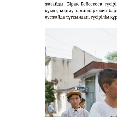
жасайды. Бірақ Бейсекеев түсірі
құқық қорғау органдарымен бәр
әуежайда тұтқындап, түсірілім қ