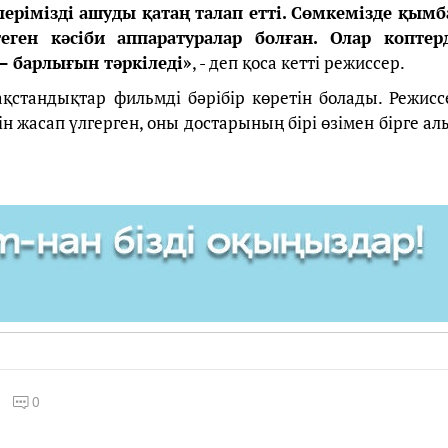
лерімізді ашуды қатаң талап етті. Сөмкемізде қымб
еген кәсіби аппаратуралар болған. Олар коптерд
– барлығын тәркіледі»
, - деп қоса кетті режиссер.
ақстандықтар фильмді бәрібір көретін болады. Режисс
н жасап үлгерген, оны достарының бірі өзімен бірге ал
0