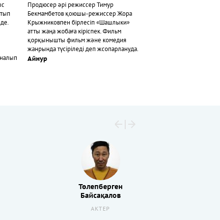
ыс
Продюсер әрі режиссер Тимур
йтып
Бекмамбетов қоюшы-режиссер Жора
де.
Крыжниковпен бірлесіп «Шашлыки»
атты жаңа жобаға кіріспек. Фильм
қорқынышты фильм және комедия
жанрында түсіріледі деп жсопарлануда.
йналып
Айнур
Төлепберген
Байсақалов
АКТЕР