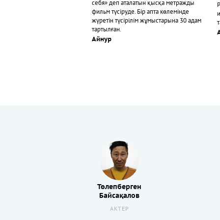
себя» деп аталатын қысқа метражды
фильм түсіруде. Бір апта көлемінде
жүретін түсірілім жұмыстарына 30 адам
тартылған.
Айнур
Төлепберген
Байсақалов
АКТЕР