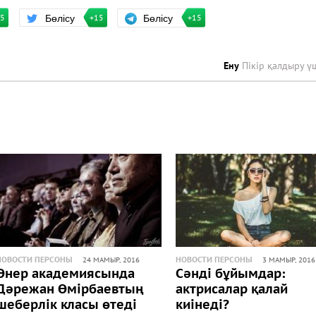
Бөлісу
Бөлісу
+15
15
+15
Ену
Пікір қалдыру ү
НОВОСТИ ПЕРСОНЫ
НОВОСТИ ПЕРСОНЫ
24 МАМЫР, 2016
3 МАМЫР, 2016
Өнер академиясында
Сәнді бұйымдар:
Дәрежан Өмірбаевтың
актрисалар қалай
шеберлік класы өтеді
киінеді?