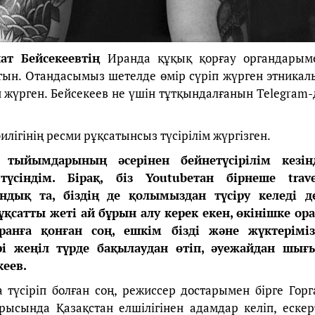
ат Бейсекеевтің
Иранда құқық қорғау органдарым
тын. Отандасымыз шетелде өмір сүріп жүрген этникал
п жүрген. Бейсекеев не үшін тұтқындалғанын Telegram-
илігінің ресми рұқсатынсыз түсірілім жүргізген.
р тыйымдарының әсерінен бейнетүсірілім кезін
сіндім. Бірақ, біз Youtubeтан бірнеше trave
ндық та, біздің де қолымыздан түсіру келеді д
ұқсатты жеті ай бұрын алу керек екен, өкінішке ора
анға қонған соң, ешкім бізді және жүктеріміз
рі жеңіл түрде бақылаудан өтіп, әуежайдан шығ
кеев.
 түсіріп болған соң, режиссер достарымен бірге Горг
арысында Қазақстан елшілігінен адамдар келіп, ескер