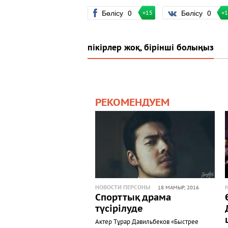
Бөлісу
0
Бөлісу
0
+15
+
пікірлер жоқ, бірінші болыңыз
РЕКОМЕНДУЕМ
НОВОСТИ ПЕРСОНЫ
18 МАМЫР, 2016
Спорттық драма
түсірілуде
Актер Тұрар Давильбеков «Быстрее