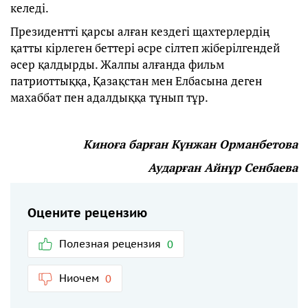
келеді.
Президентті қарсы алған кездегі щахтерлердің
қатты кірлеген беттері әсре сілтеп жіберілгендей
әсер қалдырды. Жалпы алғанда фильм
патриоттыққа, Қазақстан мен Елбасына деген
махаббат пен адалдыққа тұнып тұр.
Киноға барған Күнжан Орманбетова
Аударған Айнұр Сенбаева
Оцените рецензию
Полезная рецензия
0
Ниочем
0