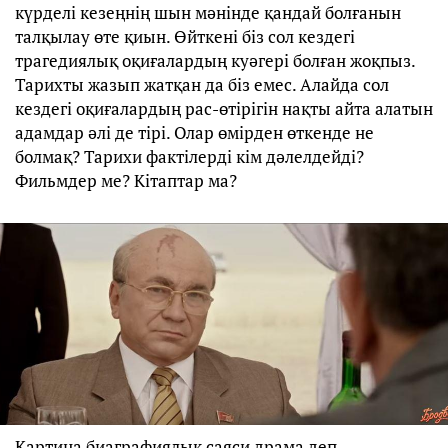
күрделі кезеңнің шын мәнінде қандай болғанын
талқылау өте қиын. Өйткені біз сол кездегі
трагедиялық оқиғалардың куәгері болған жоқпыз.
Тарихты жазып жатқан да біз емес. Алайда сол
кездегі оқиғалардың рас-өтірігін нақты айта алатын
адамдар әлі де тірі. Олар өмірден өткенде не
болмақ? Тарихи фактілерді кім дәлелдейді?
Фильмдер ме? Кітаптар ма?
Картина биаграфиялық саяси драма деп