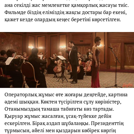
ана секілді жас мемлекетке қамқорлық жасауы тиіс.
Фильмде біздің еліміздің жақсы достары бар екені,
қажет кезде олардың кеңес беретіні көрсетілген.
Операторлық жұмыс өте жоғары деңгейде, картина
әдемі шыққан. Көктен түсірілген сұлу көріністер,
Отанымыздың тамаша табиғаты көз тартады.
Қыруар жұмыс жасалған, ұсақ-түйекке дейін
ескерілген. Бірақ аздап шұбалаңқы. Президенттің
тұрмысын, әйелі мен қыздарын көбірек көргің