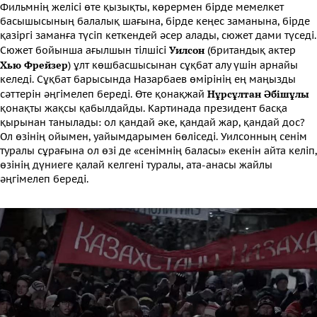
Фильмнің желісі өте қызықты, көрермен бірде мемелкет
басышысының балалық шағына, бірде кеңес заманына, бірде
қазіргі заманға түсіп кеткендей әсер алады, сюжет дами түседі.
Уилсон
Сюжет бойынша ағылшын тілшісі
(британдық актер
Хью Фрейзер
) ұлт көшбасшысынан сұқбат алу үшін арнайы
келеді. Сұқбат барысында Назарбаев өмірінің ең маңызды
Нұрсұлтан Әбішұлы
сәттерін әңгімелеп береді. Өте қонақжай
қонақты жақсы қабылдайды. Картинада президент басқа
қырынан танылады: ол қандай әке, қандай жар, қандай дос?
Ол өзінің ойымен, уайымдарымен бөліседі. Уилсонның сенім
туралы сұрағына ол өзі де «сенімнің баласы» екенін айта келіп,
өзінің дүниеге қалай келгені туралы, ата-анасы жайлы
әңгімелеп береді.