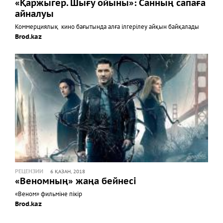
«Қаржыгер. Шығу ойыны»: Санның сапаға
айналуы
Коммерциялық кино бағытында алға ілгерілеу айқын байқалады
Brod.kaz
РЕЦЕНЗИИ
6 ҚАЗАН, 2018
«Веномның» жаңа бейнесі
«Веном» фильміне пікір
Brod.kaz