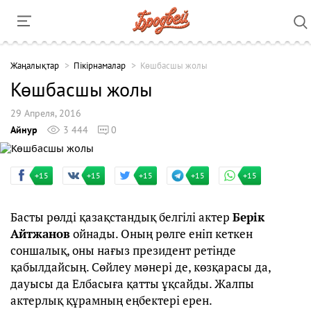
Жаңалықтар
Пікірнамалар
Көшбасшы жолы
Көшбасшы жолы
29 Апреля, 2016
Айнур
3 444
0
+15
+15
+15
+15
+15
Басты рөлді қазақстандық белгілі актер
Берік
Айтжанов
ойнады. Оның рөлге еніп кеткен
соншалық, оны нағыз президент ретінде
қабылдайсың. Сөйлеу мәнері де, көзқарасы да,
дауысы да Елбасыға қатты ұқсайды. Жалпы
актерлық құрамның еңбектері ерен.