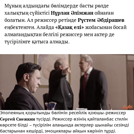
Мұның алдындағы бөлімдерде басты рөлде
халықтың сүйіктісі
Нұрлан Әлімжан
ойнаған
болатын. Ал режиссер ретінде
Рүстем Әбдірашев
еңбектенген. Алайда
«Қазақ елі»
жобасынан босай
алмағандықтан белгілі режиссер мен актер де
түсірілімге қатыса алмады.
Эпопеяның қорытынды бөлімін ресейлік қоюшы-режиссер
Сергей Снежкин
түсірді. Режиссер өзінің қайталанбас стилін
көрсете білді – түсірілім алаңында актерлер шынайы сезімді
бастарынан кешірді, эмоциялары айқын көрініп тұрді.