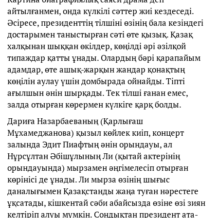
айтылғанмен, онда күлкілі сәттер жиі кездеседі.
Әсіресе, президенттің тілшіні өзінің бала кезіндегі
достарымен таныстырған сәті өте қызық. Қазақ
халқынан шыққан өкілдер, көңілді әрі әзілқой
типаждар қатты ұнады. Олардың бәрі қарапайым
адамдар, өте ашық-жарқын жандар қонақтың
көңілін аулау үшін домбырада ойнайды. Тіпті
ағылшын әнін шырқады. Тек тілші ғанан емес,
залда отырған көрермен күлкіге қарқ болды.
Дариға Назарбаеваның (Қарлығаш
Мұхамеджанова) қызыл көйлек киіп, концерт
залында Эдит Пиафтың әнін орындауы, ал
Нұрсұлтан Әбішұлының Ли (қытай актерінің
орындауында) мырзамен әңгімелесіп отырған
көрінісі де ұнады. Ли мырза өзінің шығыс
даналығымен Қазақстанды жаңа туған нәрестеге
ұқсатады, кішкентай сәби абайсызда өзіне өзі зиян
келтіріп алуы мүмкін. Сондықтан президент ата-