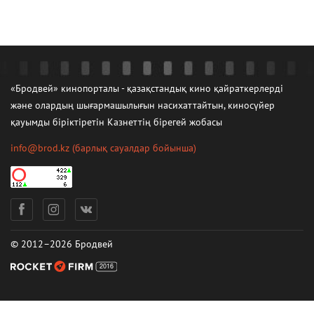
«Бродвей» кинопорталы - қазақстандық кино қайраткерлерді
және олардың шығармашылығын насихаттайтын, киносүйер
қауымды біріктіретін Казнеттің бірегей жобасы
info@brod.kz
(барлық сауалдар бойынша)
© 2012–2026 Бродвей