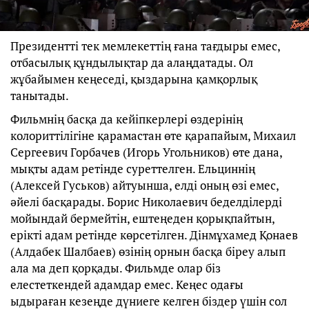
Президентті тек мемлекеттің ғана тағдыры емес,
отбасылық құндылықтар да алаңдатады. Ол
жұбайымен кеңеседі, қыздарына қамқорлық
танытады.
Фильмнің басқа да кейіпкерлері өздерінің
колориттілігіне қарамастан өте қарапайым, Михаил
Сергеевич Горбачев (Игорь Угольников) өте дана,
мықты адам ретінде суреттелген. Ельциннің
(Алексей Гуськов) айтуынша, елді оның өзі емес,
әйелі басқарады. Борис Николаевич беделділерді
мойындай бермейтін, ештеңеден қорықпайтын,
ерікті адам ретінде көрсетілген. Дінмұхамед Қонаев
(Алдабек Шалбаев) өзінің орнын басқа біреу алып
ала ма деп қорқады. Фильмде олар біз
елестеткендей адамдар емес. Кеңес одағы
ыдыраған кезеңде дүниеге келген біздер үшін сол