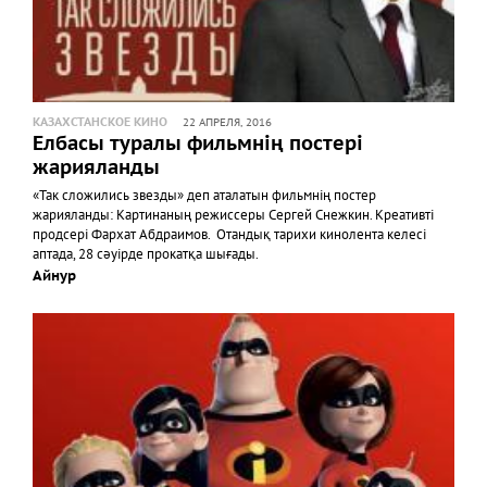
КАЗАХСТАНСКОЕ КИНО
22 АПРЕЛЯ, 2016
Елбасы туралы фильмнің постері
жарияланды
«Так сложились звезды» деп аталатын фильмнің постер
жарияланды: Картинаның режиссеры Сергей Снежкин. Креативті
продсері Фархат Абдраимов. Отандық тарихи кинолента келесі
аптада, 28 сәуірде прокатқа шығады.
Айнур