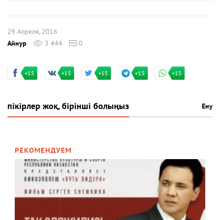
29 Апреля, 2016
Айнур
3 444
0
+15
+15
+15
+15
+15
пікірлер жоқ, бірінші болыңыз
Ену
РЕКОМЕНДУЕМ