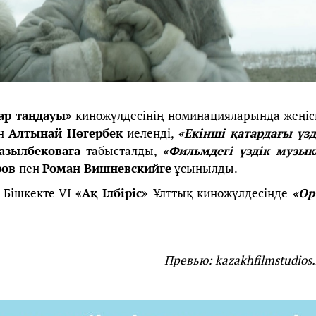
р таңдауы»
киножүлдесінің номинацияларында жеңіс
ін
Алтынай Нөгербек
иеленді,
«Екінші қатардағы үзд
зылбековаға
табысталды,
«Фильмдегі үздік музык
ров
пен
Роман Вишневскийге
ұсынылды.
Бішкекте VI
«Ақ Ілбіріс»
Ұлттық киножүлдесінде
«Ор
Превью: kazakhfilmstudios.