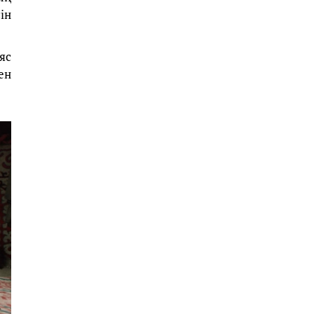
ін
яс
ен