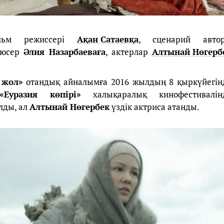
ильм режиссері
Ақан Сатаевқа
, сценарий авто
дюсер
Әлия Назарбаеваға
, актерлар
Алтынай Нөгерб
 жол»
отандық айналымға 2016 жылдың 8 қыркүйегін
«Еуразия көпірі»
халықаралық кинофестивалін
лды, ал
Алтынай Нөгербек
үздік актриса атанды.