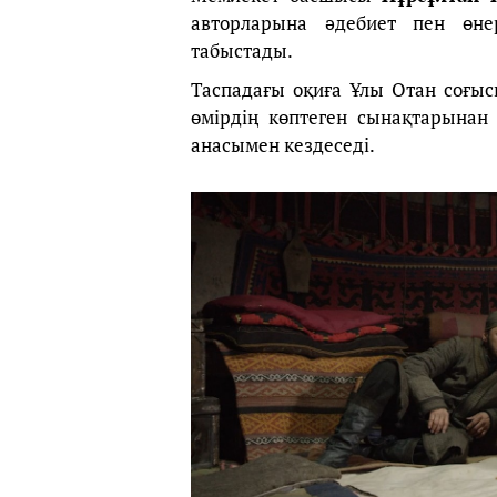
авторларына әдебиет пен өне
табыстады.
Таспадағы оқиға Ұлы Отан соғыс
өмірдің көптеген сынақтарынан 
анасымен кездеседі.