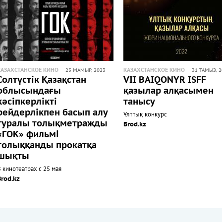
КАЗАХСТАНСКОЕ КИНО
КАЗАХСТАНСКОЕ КИНО
25 МАМЫР, 2023
31 ТАМЫЗ, 
Солтүстік Қазақстан
VII BAIQONYR ISFF
облысындағы
қазылар алқасымен
кәсіпкерлікті
танысу
рейдерлікпен басып алу
Ұлттық конкурс
туралы толықметражды
Brod.kz
«ГОК» фильмі
толыққанды прокатқа
шықты
 кинотеатрах с 25 мая
Brod.kz