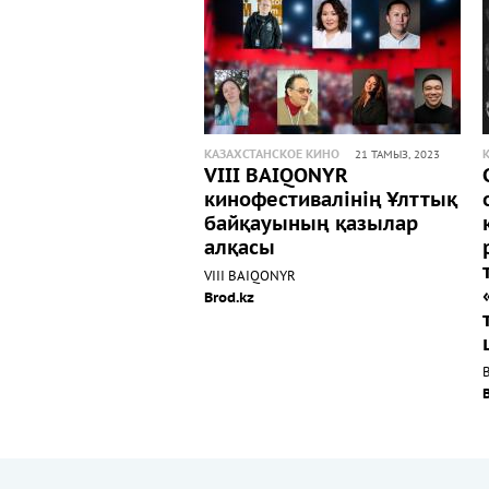
КАЗАХСТАНСКОЕ КИНО
21 ТАМЫЗ, 2023
VIII BAIQONYR
кинофестивалінің Ұлттық
байқауының қазылар
алқасы
VIII BAIQONYR
Brod.kz
В