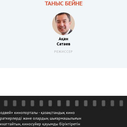
ТАНЫС БЕЙНЕ
Ақан
Сатаев
РЕЖИССЕР
одвей» кинопорталы - қазақстандық кино
йраткерлерді және олардың шығармашылығын
ихаттайтын, киносүйер қауымды біріктіретін