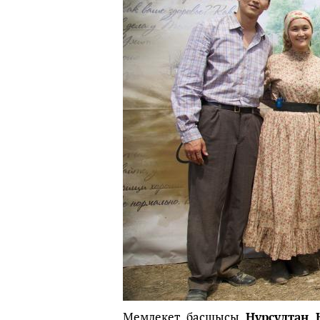
Мемлекет басшысы
Нұрсұлтан 