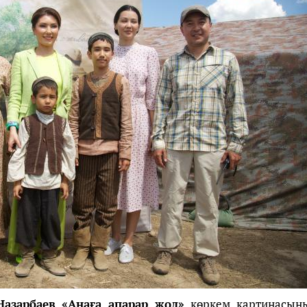
Назарбаев
«Анаға апарар жол»
көркем картинасын