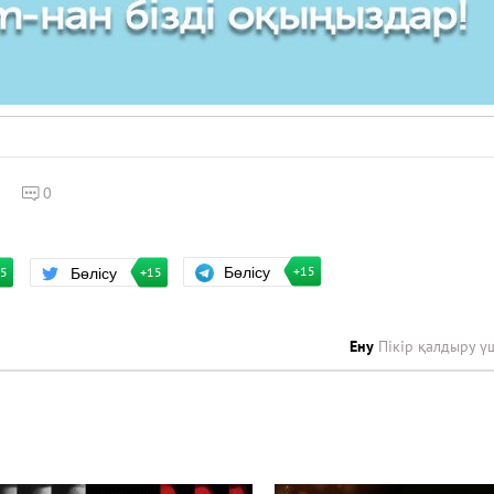
0
Бөлісу
Бөлісу
+15
15
+15
Ену
Пікір қалдыру ү