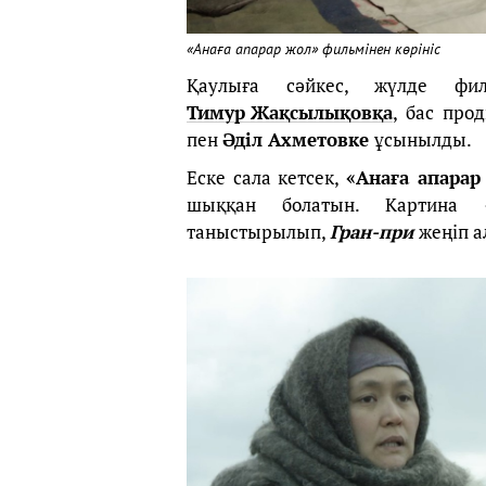
«Анаға апарар жол» фильмінен көрініс
Қаулыға сәйкес, жүлде ф
Тимур Жақсылықовқа
, бас про
пен
Әділ Ахметовке
ұсынылды.
Еске сала кетсек,
«Анаға апарар
шыққан болатын. Картина
таныстырылып,
Гран-при
жеңіп а