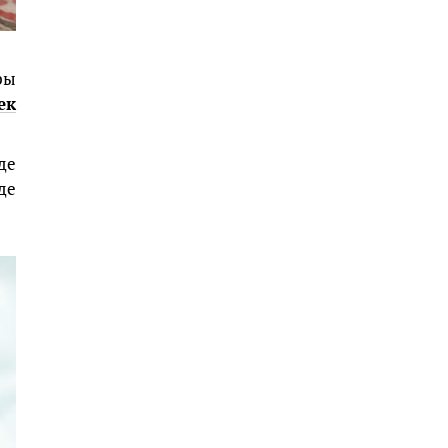
ры
ек
де
де