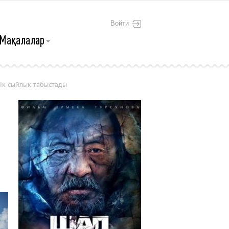
Войти
Мақалалар
ік сыйлық табыстады