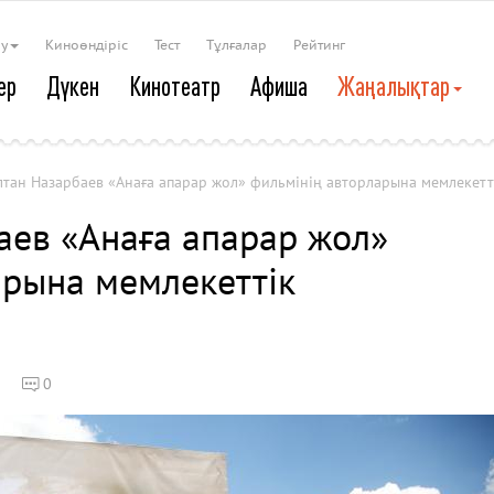
ау
Киноөндіріс
Тест
Тұлғалар
Рейтинг
ер
Дүкен
Кинотеатр
Афиша
Жаңалықтар
лтан Назарбаев «Анаға апарар жол» фильмінің авторларына мемлекетт
аев «Анаға апарар жол»
арына мемлекеттік
0