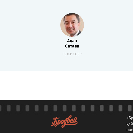
Ақан
Сатаев
РЕЖИССЕР
«Бр
қа
нас