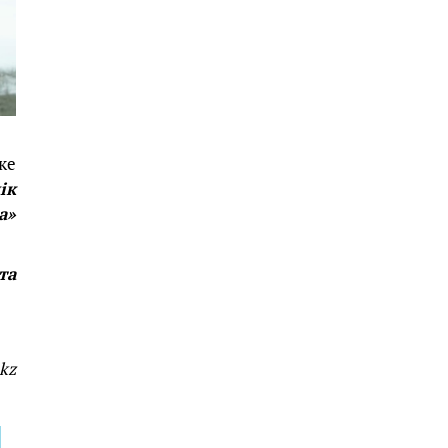
ке
ік
а»
та
kz