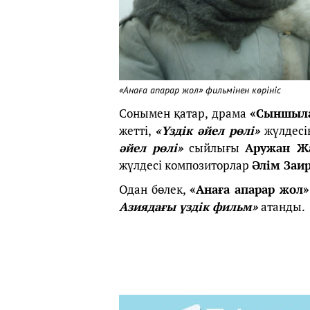
«Анаға апарар жол» фильмінен көрініс
Сонымен қатар, драма
«Сыншыла
жетті,
«Үздік әйел рөлі»
жүлдес
әйел рөлі»
сыйлығы
Аружан Жа
жүлдесі композиторлар
Әлім Заи
Одан бөлек,
«Анаға апарар жол»
Азиядағы үздік фильм»
атанды.