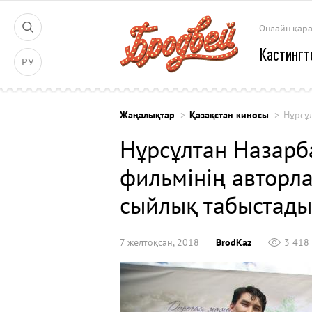
Онлайн қар
Кастингт
РУ
Жаңалықтар
Қазақстан киносы
Нұрсұ
Нұрсұлтан Назарб
фильмінің авторл
сыйлық табыстады
7 желтоқсан, 2018
BrodKaz
3 418