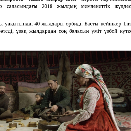
р саласындағы 2018 жылдың мемлекеттік жүлдес
ы уақытында, 40-жылдары өрбиді. Басты кейіпкер Іли
өтеді, ұзақ жылдардан соң баласын үміт үзбей күтк