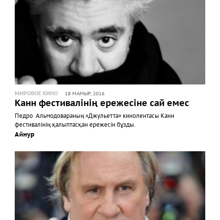
МИРОВОЕ КИНО
18 МАМЫР, 2016
Канн фестивалінің ережесіне сай емес
Педро Альмодовараның «Джульетта» кинолентасы Канн
фестивалінің қалыптасқан ережесін бұзды.
Айнур