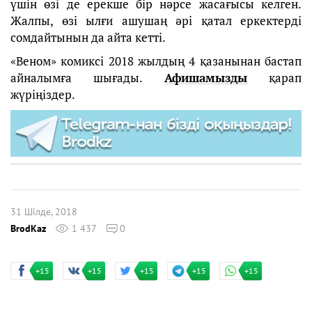
үшін өзі де ерекше бір нәрсе жасағысы келген.
Жалпы, өзі ылғи ашушаң әрі қатал еркектерді
сомдайтынын да айта кетті.
«Веном» комиксі 2018 жылдың 4 қазанынан бастап
айналымға шығады.
Афишамызды
қарап
жүріңіздер.
31 Шілде, 2018
BrodKaz
1 437
0
+15
+15
+15
+15
+15