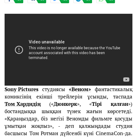
Sony Pictures
студиясы
«Веном»
фантастикалық
комиксінің екінші трейлерін ұсынды, таспада
Том Хардидің
(«
Дюнкерк
», «
Тірі қалған
»)
бостандыққа шыққан түнек жағын көрсетеді.
«Қараңыздар, біз негізі Веномды фильмге қосуды
ұмытқан жоқпыз», - деп қалжыңдады студия
басшысы Том Ротман дүйсенбі күні CinemaCon-да.