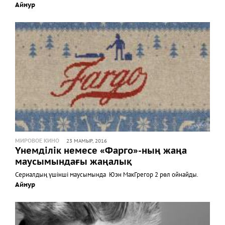
Айнур
МИРОВОЕ КИНО
23 МАМЫР, 2016
Үнемділік немесе «Фарго»-ның жаңа
маусымындағы жаңалық
Сериалдың үшінші маусымында Юэн МакГрегор 2 рөл ойнайды.
Айнур