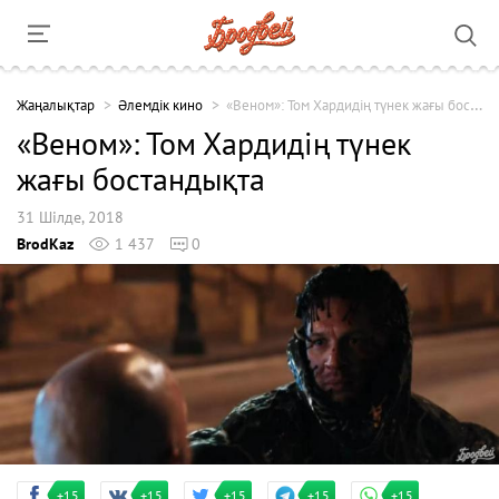
Жаңалықтар
Әлемдік кино
«Веном»: Том Хардидің түнек жағы бостандықта
«Веном»: Том Хардидің түнек
жағы бостандықта
31 Шілде, 2018
BrodKaz
1 437
0
+15
+15
+15
+15
+15