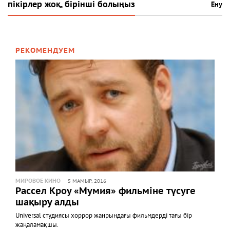
пікірлер жоқ, бірінші болыңыз
Ену
РЕКОМЕНДУЕМ
МИРОВОЕ КИНО
5 МАМЫР, 2016
Рассел Кроу «Мумия» фильміне түсуге
шақыру алды
Universal студиясы хоррор жанрындағы фильмдерді тағы бір
жаңаламақшы.