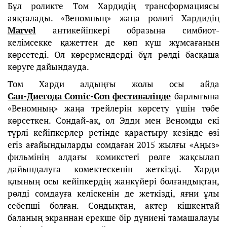
Бұл роликте Том Хардидің трансформациясы
аяқталады. «Веномның» жаңа ролигі Хардидің
Marvel
антикейіпкері образына симбиот-
келімсекке қажеттен де көп күш жұмсағанын
көрсетеді. Ол көрермендерді бұл рөлді басқаша
көруге дайындауда.
Том Харди алдыңғы жолы осы айда
Сан-Диегода Comic-Con фестивалінде
барлығына
«Веномның» жаңа трейлерін көрсету үшін төбе
көрсеткен. Сондай-ақ, ол Эдди мен Веномды екі
түрлі кейіпкерлер ретінде қарастыру кезінде өзі
егіз ағайындыларды сомдаған 2015 жылғы «Аңыз»
фильмінің алдағы комикстегі рөлге жақсылап
дайындалуға көмектескенін жеткізді. Харди
қлының осы кейіпкердің жанкүйері болғандықтан,
рөлді сомдауға келіскенін де жеткізді, яғни ұлы
себепші болған. Сондықтан, актер кішкентай
баланың экраннан ерекше бір дүниені тамашалауы