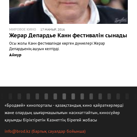
МИРОВОЕ КИНО
17 МАМЫР, 2016
Жерар Депардье Канн фестивалін сынады
Осы жолы Канн фестивалінде көрген дүниелері Жерар
Депардьенің ашуын келтірді.
Айнур
«Бродвей» кинопорталы - қазақстандық кино қайраткерлерді
және олардың шығармашылығын насихаттайтын, киносүйер
қауымды біріктіретін Казнеттің бірегей жобасы
info@brod.kz
(барлық сауалдар бойынша)