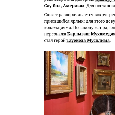
Сау бол, Америка»
. Для постано
Сюжет разворачивается вокруг р
приевшийся ярлык: для этого де
коллекциями. По закону жанра, юн
персонажа
Карлыгаш Мухамедж
стал герой
Тауекела Мусилима
.