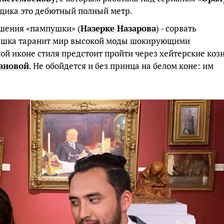
вщика это дебютный полный метр.
ешения «пампушки» (
Назерке Назарова
) - сорвать
вушка таранит мир высокой моды шокирующими
ой иконе стиля предстоит пройти через хейтерские коз
ановой
. Не обойдется и без принца на белом коне: им