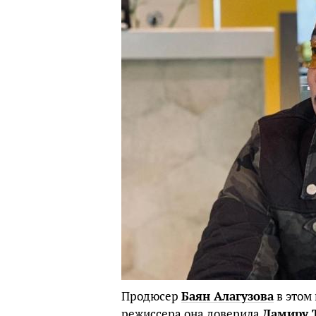
Продюсер
Баян Алагузова
в этом 
режиссера она доверила
Дамиру 