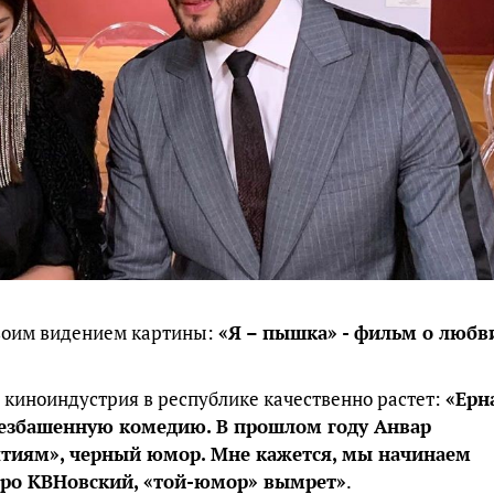
воим видением картины:
«Я – пышка» - фильм о любв
 киноиндустрия в республике качественно растет:
«Ерн
 безбашенную комедию. В прошлом году Анвар
тиям», черный юмор. Мне кажется, мы начинаем
коро КВНовский, «той-юмор» вымрет»
.