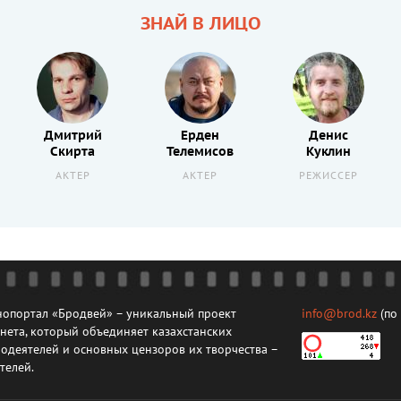
ЗНАЙ В ЛИЦО
Дмитрий
Ерден
Денис
Скирта
Телемисов
Куклин
АКТЕР
АКТЕР
РЕЖИССЕР
опортал «Бродвей» – уникальный проект
info@brod.kz
(по
нета, который объединяет казахстанских
одеятелей и основных цензоров их творчества –
телей.