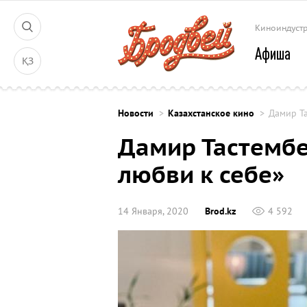
Киноиндуст
Афиша
ҚЗ
Новости
Казахстанское кино
Дамир Та
Дамир Тастембе
любви к себе»
14 Января, 2020
Brod.kz
4 592