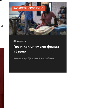
КАЗАХСТАНСКОЕ КИНО
ни
02 Апреля
Где и как снимали фильм
«Зере»
Режиссер Даурен Камшибаев