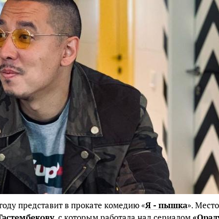
году представит в прокате комедию «
Я - пышка
». Место
Тастембекову
, с которым работала над сериалом
«Оралу