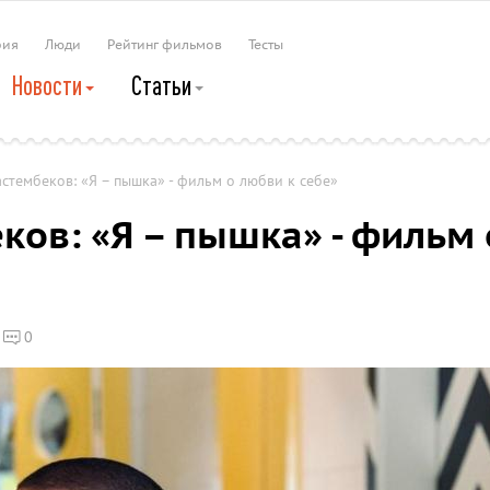
рия
Люди
Рейтинг фильмов
Тесты
Новости
Статьи
стембеков: «Я – пышка» - фильм о любви к себе»
ков: «Я – пышка» - фильм 
0