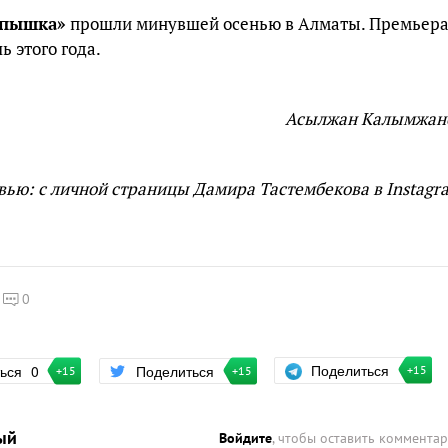
 пышка»
прошли минувшей осенью в Алматы. Премьер
 этого года.
Асылжан Калымжан
вью: с личной страницы Дамира Тастембекова в Instagr
0
Поделиться
ться
0
Поделиться
+15
+15
+15
ый
Войдите
, чтобы оставить коммента