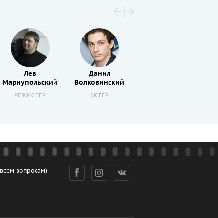
Лев
Данил
Анатолий
Мариупольский
Волковинский
Креженчуков
РЕЖИССЕР
АКТЕР
АКТЕР
 всем вопросам)