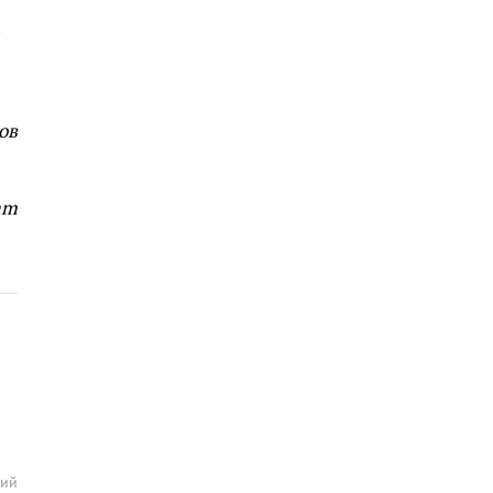
а
ов
am
рий