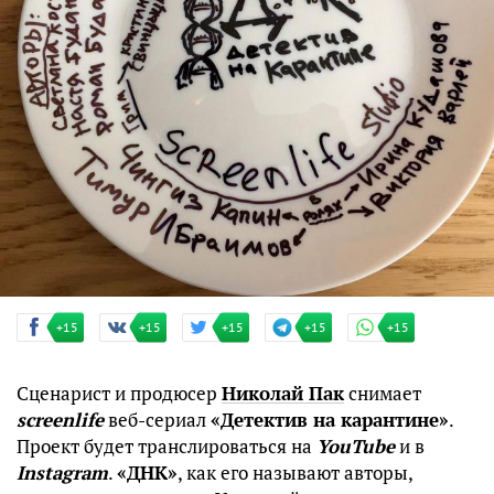
+15
+15
+15
+15
+15
Сценарист и продюсер
Николай Пак
снимает
screenlife
веб-сериал
«Детектив на карантине»
.
Проект будет транслироваться на
YouTube
и в
Instagram
.
«ДНК»
, как его называют авторы,