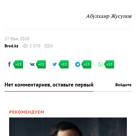
Абулхаир Жусупов
27 Мая, 2020
Brod.kz
2 070
0
+15
+15
+15
+15
+15
Нет комментариев, оставьте первый
Войдите
РЕКОМЕНДУЕМ