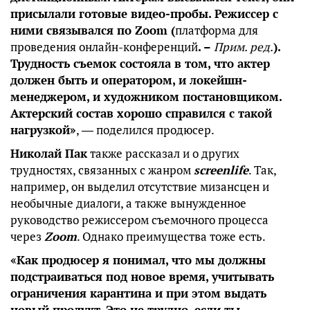
присылали готовые видео-пробы. Режиссер с
ними связывался по Zoom (
платформа для
проведения онлайн-конференций
. –
Прим. ред.
).
Трудность съемок состояла в том, что актер
должен быть и оператором, и локейшн-
менеджером, и художником постановщиком.
Актерский состав хорошо справился с такой
нагрузкой»
, ― поделился продюсер.
Николай Пак
также рассказал и о других
трудностях, связанных с жанром
screenlife
. Так,
например, он выделил отсутствие мизансцен и
необычные диалоги, а также вынужденное
руководство режиссером съемочного процесса
через
Zoom
. Однако преимущества тоже есть.
«Как продюсер я понимал, что мы должны
подстраиваться под новое время, учитывать
ограничения карантина и при этом выдать
новый продукт. Это не трудно, если ты