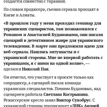
создается совместно с Украиной.
По словам продюсера, съемки сериала проходят в
Киеве и Алматы.
«В прошлом году у меня проходил семинар для
украинских сценаристов, там познакомился с
Романом и Анастасией Будановыми, они писали
сценарий в детективном жанре для украинского
телевидения. В марте они предложили идею для
веб-сериала. Нашлись энтузиасты и с
украинской стороны. Мне не впервой работать с
украинцами, я с ними на одной волне»
, ―
оделился
Николай Пак
.
Он отметил, что участвует в проекте только как
сопродюсер, а сценарий писала команда
украинских специалистов. Помимо Будановых, над
сценарием работала
Светлана Кострыкина
.
Режиссерское кресло занял
Виктор Сухобрус
. С
украинской стороны продюсирует
«ДНК»
Андрей