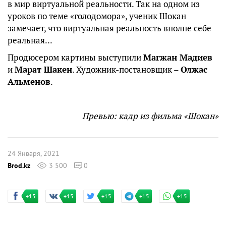
в мир виртуальной реальности. Так на одном из
уроков по теме «голодомора», ученик Шокан
замечает, что виртуальная реальность вполне себе
реальная...
Продюсером картины выступили
Магжан Мадиев
и
Марат Шакен
. Художник-постановщик –
Олжас
Альменов
.
Превью: кадр из фильма «Шокан»
24 Января, 2021
Brod.kz
3 500
0
+15
+15
+15
+15
+15