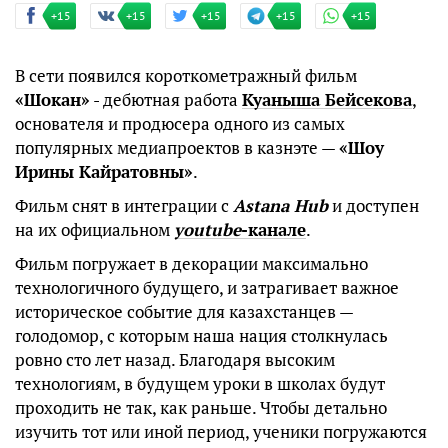
+15
+15
+15
+15
+15
В сети появился короткометражный фильм
«Шокан»
- дебютная работа
Куаныша Бейсекова
,
основателя и продюсера одного из самых
популярных медиапроектов в казнэте —
«Шоу
Ирины Кайратовны»
.
Фильм снят в интеграции с
Astana Hub
и доступен
на их официальном
youtube
-канале
.
Фильм погружает в декорации максимально
технологичного будущего, и затрагивает важное
историческое событие для казахстанцев —
голодомор, с которым наша нация столкнулась
ровно сто лет назад. Благодаря высоким
технологиям, в будущем уроки в школах будут
проходить не так, как раньше. Чтобы детально
изучить тот или иной период, ученики погружаются