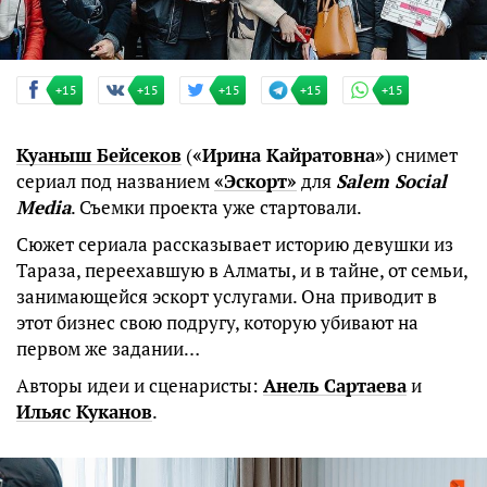
+15
+15
+15
+15
+15
Куаныш Бейсеков
(
«Ирина Кайратовна»
) снимет
сериал под названием
«Эскорт»
для
Salem Social
Media
. Съемки проекта уже стартовали.
Сюжет сериала рассказывает историю девушки из
Тараза, переехавшую в Алматы, и в тайне, от семьи,
занимающейся эскорт услугами. Она приводит в
этот бизнес свою подругу, которую убивают на
первом же задании…
Авторы идеи и сценаристы:
Анель Сартаева
и
Ильяс Куканов
.