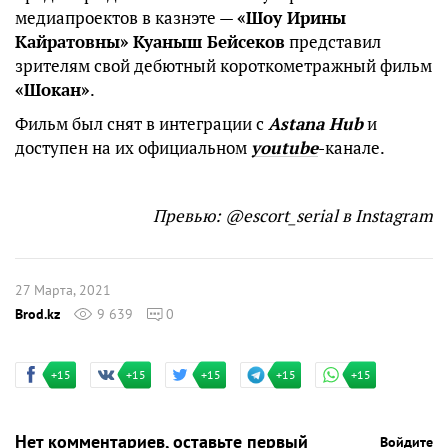
медиапроектов в казнэте —
«Шоу Ирины
Кайратовны»
Куаныш Бейсеков
представил
зрителям свой дебютный короткометражный фильм
«Шокан»
.
Фильм был снят в интеграции с
Astana Hub
и
доступен на их официальном
youtube
-канале.
Превью: @escort_serial в Instagram
27 Марта, 2021
Brod.kz
9 639
0
+15
+15
+15
+15
+15
Нет комментариев, оставьте первый
Войдите