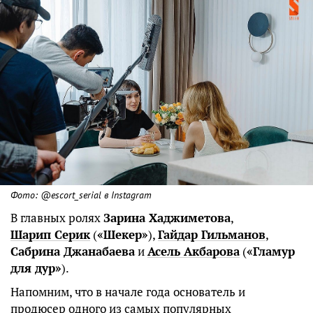
Фото: @escort_serial в Instagram
В главных ролях
Зарина Хаджиметова
,
Шарип Серик
(
«Шекер»
),
Гайдар Гильманов
,
Сабрина Джанабаева
и
Асель Акбарова
(
«Гламур
для дур»
).
Напомним, что в начале года основатель и
продюсер одного из самых популярных