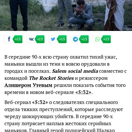
+15
+15
+15
+15
+15
В середине 90-х всю страну охватил тихий ужас,
маньяки вышли из тени и вовсю орудовали в
городах и поселках.
Salem social media
совместно с
командой
The Rocket Stories
и режиссером
Алишером Утевым
решили показать события того
времени в новом веб-сериале
«5:32»
.
Веб-сериал
«5:32»
о следователях специального
отдела тяжких преступлений, которые расследуют
череду шокирующих убийств. В середине 90-х
страну потрясает наплыв жестоких серийных
маньяков. Главный герой полицейский Шалкар