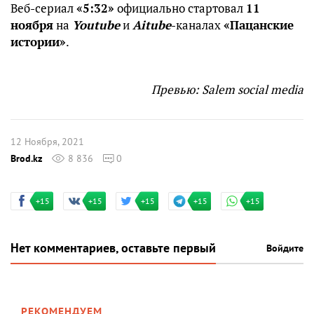
Веб-сериал
«5:32»
официально стартовал
11
ноября
на
Youtube
и
Aitube
-каналах
«Пацанские
истории»
.
Превью: Salem social media
12 Ноября, 2021
Brod.kz
8 836
0
+15
+15
+15
+15
+15
Нет комментариев, оставьте первый
Войдите
РЕКОМЕНДУЕМ