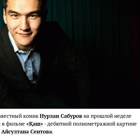
звестный комик
Нурлан Сабуров
на прошлой неделе
я в фильме
«Қаш»
- дебютной полнометражной картине
а
Айсултана Сеитова
.