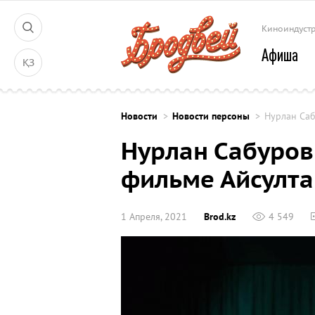
Киноиндуст
Афиша
ҚЗ
Новости
Новости персоны
Нурлан Саб
Нурлан Сабуров
фильме Айсулта
1 Апреля, 2021
Brod.kz
4 549