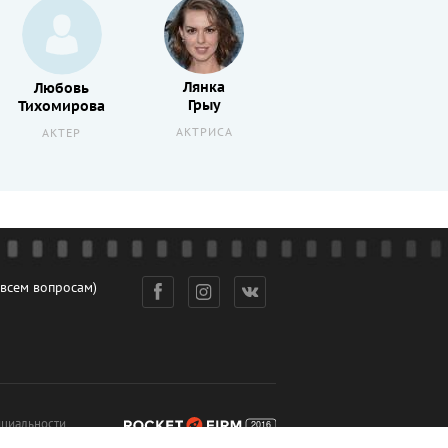
Лянка
Любовь
Лолита
Грыу
Тихомирова
Милявская
АКТРИСА
АКТЕР
АКТЕР
 всем вопросам)
циальности