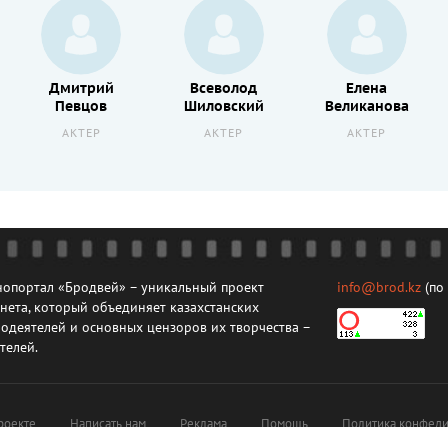
Дмитрий
Всеволод
Елена
Певцов
Шиловский
Великанова
АКТЕР
АКТЕР
АКТЕР
опортал «Бродвей» – уникальный проект
info@brod.kz
(по
нета, который объединяет казахстанских
одеятелей и основных цензоров их творчества –
телей.
роекте
Написать нам
Реклама
Помощь
Политика конфеди