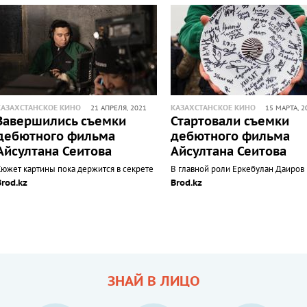
КАЗАХСТАНСКОЕ КИНО
КАЗАХСТАНСКОЕ КИНО
21 АПРЕЛЯ, 2021
15 МАРТА, 2
Завершились съемки
Стартовали съемки
дебютного фильма
дебютного фильма
Айсултана Сеитова
Айсултана Сеитова
Сюжет картины пока держится в секрете
В главной роли Еркебулан Даиров
Brod.kz
Brod.kz
ЗНАЙ В ЛИЦО