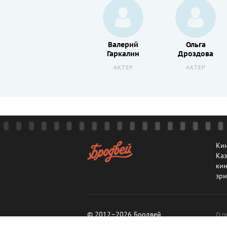
Лолита
Валерий
Ольга
Милявская
Гаркалин
Дроздова
АКТЕР
АКТЕР
АКТЕР
Кин
Каз
кин
зри
© 2012–2026 Бродвей
О п