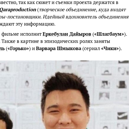
звестно, так как сюжет и съемки проекта держатся в
Qaraproduction
(
творческое объединение, куда входят
ры-постановщики. Идейный вдохновитель объединения
рждают эту информацию.
 в фильме исполнит
Еркебулан Дайыров
(
«Шлагбаум»
).
. Также в картине в эпизодических ролях заняты
ль
(
«Горько»
) и
Варвара Шмыкова
(сериал
«Чики»
).