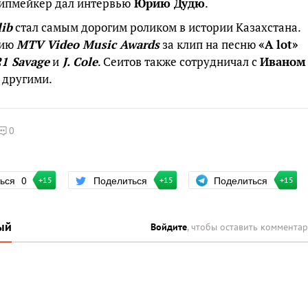
клипмейкер дал интервью
Юрию Дудю
.
lib
стал самым дорогим роликом в истории Казахстана.
мию
MTV Video Music Awards
за клип на песню
«A lot»
21 Savage
и
J. Cole
. Сеитов также сотрудничал с
Иваном
 другими.
0
Поделиться
ться
0
Поделиться
+15
+15
+15
ый
Войдите
, чтобы оставить коммента