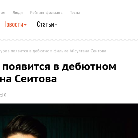
рия
Люди
Рейтинг фильмов
Тесты
Новости
Статьи
уров появится в дебютном фильме Айсултана Сеитова
 появится в дебютном
на Сеитова
0