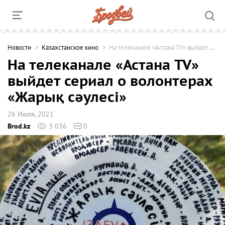
Новости
Казахстанское кино
На телеканале «Астана TV» выйдет сериал о волонтерах «Жарық сәулесі»
На телеканале «Астана TV»
выйдет сериал о волонтерах
«Жарық сәулесі»
26 Июля, 2021
Brod.kz
3 036
0