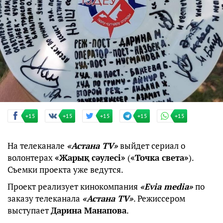
+15
+15
+15
+15
+15
На телеканале
«Астана TV»
выйдет сериал о
волонтерах
«Жарық сәулесі»
(
«Точка света»
).
Съемки проекта уже ведутся.
Проект реализует кинокомпания
«Evia media»
по
заказу телеканала
«Астана TV»
. Режиссером
выступает
Дарина Манапова
.