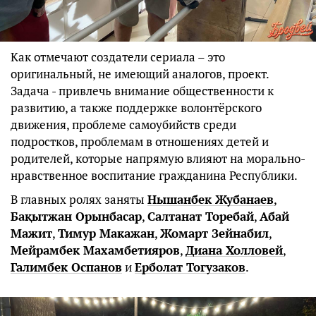
Как отмечают создатели сериала – это
оригинальный, не имеющий аналогов, проект.
Задача - привлечь внимание общественности к
развитию, а также поддержке волонтёрского
движения, проблеме самоубийств среди
подростков, проблемам в отношениях детей и
родителей, которые напрямую влияют на морально-
нравственное воспитание гражданина Республики.
В главных ролях заняты
Нышанбек Жубанаев
,
Бақытжан Орынбасар
,
Салтанат Торебай
,
Абай
Мажит
,
Тимур Макажан
,
Жомарт Зейнабил
,
Мейрамбек Махамбетияров
,
Диана Холловей
,
Галимбек Оспанов
и
Ерболат Тогузаков
.