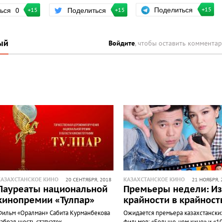
Поделиться
ться
0
Поделиться
+15
+15
+15
ый
Войдите
, чтобы оставить коммента
КАЗАХСТАНСКОЕ КИНО
КАЗАХСТАНСКОЕ КИНО
20 СЕНТЯБРЯ, 2018
21 НОЯБРЯ, 
Лауреаты национальной
Премьеры недели: Из
кинопремии «Тулпар»
крайности в крайност
Фильм «Оралман» Сабита Курманбекова
Ожидается премьера казахстански