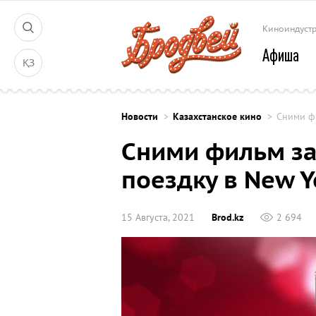
Киноиндуст
Афиша
ҚЗ
Новости
Казахстанское кино
Сними фи
Сними фильм за
поездку в New Y
15 Августа, 2021
Brod.kz
2 694