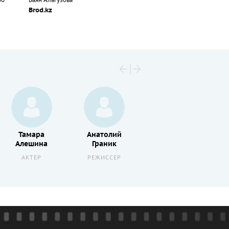
00
Баян Алагузова
Brod.kz
Тамара
Анатолий
Александр
Алешина
Граник
Огнивцев
АКТЕР
РЕЖИССЕР
АКТЕР