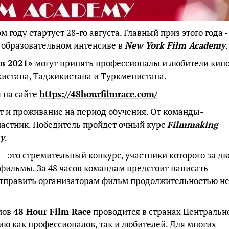
м году стартует 28-го августа. Главный приз этого года -
в образовательном интенсиве в
New York Film Academy
.
ов 2021»
могут принять профессионалы и любители кин
кистана, Таджикистана и Туркменистана.
я на сайте
https://48hourfilmrace.com/
 и проживание на период обучения. От команды-
частник. Победитель пройдет очный курс
Filmmaking
y
.
– это стремительный конкурс, участники которого за дв
фильмы. За 48 часов командам предстоит написать
 отправить организаторам фильм продолжительностью н
мов
48 Hour Film Race
проводится в странах Центральн
ию как профессионалов, так и любителей. Для многих