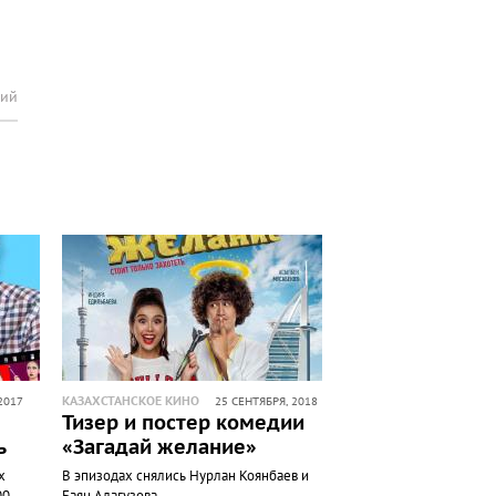
рий
КАЗАХСТАНСКОЕ КИНО
2017
25 СЕНТЯБРЯ, 2018
Тизер и постер комедии
ь
«Загадай желание»
х
В эпизодах снялись Нурлан Коянбаев и