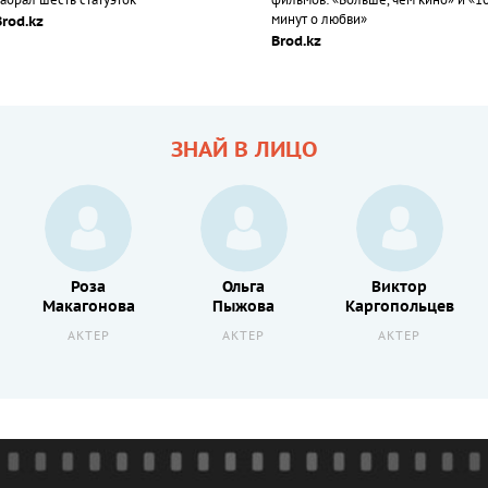
абрал шесть статуэток
фильмов: «Больше, чем кино» и «1
минут о любви»
Brod.kz
Brod.kz
ЗНАЙ В ЛИЦО
Роза
Ольга
Виктор
Макагонова
Пыжова
Каргопольцев
АКТЕР
АКТЕР
АКТЕР