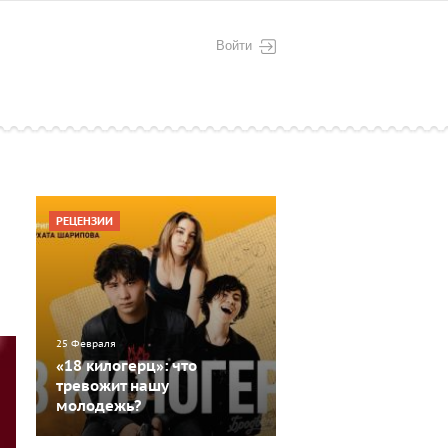
Войти
РЕЦЕНЗИИ
25 Февраля
«18 килогерц»: что
тревожит нашу
молодежь?