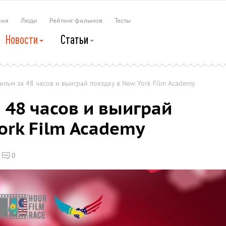
рия
Люди
Рейтинг фильмов
Тесты
Новости
Статьи
льм за 48 часов и выиграй поездку в New York Film Academy
 48 часов и выиграй
ork Film Academy
0