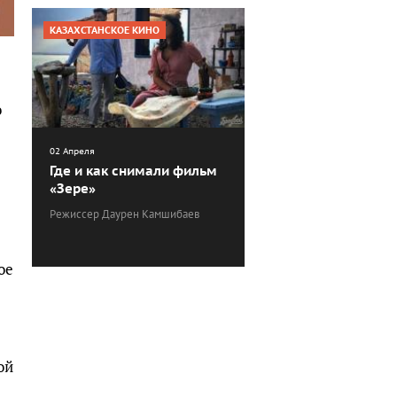
КАЗАХСТАНСКОЕ КИНО
о
02 Апреля
Где и как снимали фильм
«Зере»
Режиссер Даурен Камшибаев
ое
е
ой