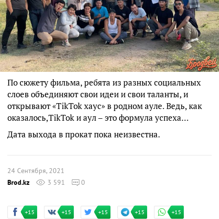
По сюжету фильма, ребята из разных социальных
слоев объединяют свои идеи и свои таланты, и
открывают «TikTok хаус» в родном ауле. Ведь, как
оказалось,TikTok и аул – это формула успеха…
Дата выхода в прокат пока неизвестна.
24 Сентября, 2021
Brod.kz
3 591
0
+15
+15
+15
+15
+15