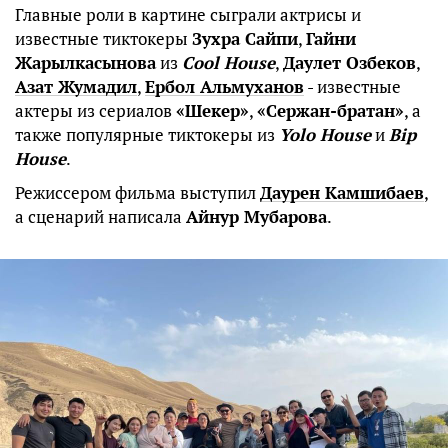
Главные роли в картине сыграли актрисы и
известные тиктокеры
Зухра Сайпи
,
Гайни
Жарылкасынова
из
Cool House
,
Даулет Озбеков
,
Азат Жумадил
,
Ербол Альмуханов
- известные
актеры из сериалов
«Шекер»
,
«Сержан-братан»
, а
также популярные тиктокеры из
Yolo House
и
Bip
House
.
Режиссером фильма выступил
Даурен Камшибаев
,
а сценарий написала
Айнур Мубарова
.