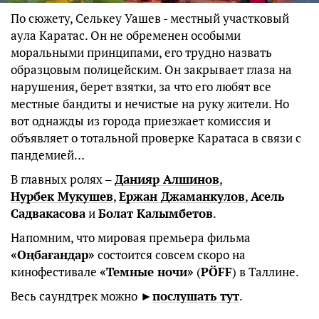
По сюжету, Селькеу Уашев - местный участковый
аула Каратас. Он не обременен особыми
моральными принципами, его трудно назвать
образцовым полицейским. Он закрывает глаза на
нарушения, берет взятки, за что его любят все
местные бандиты и нечистые на руку жители. Но
вот однажды из города приезжает комиссия и
объявляет о тотальной проверке Каратаса в связи с
пандемией…
В главных ролях –
Данияр Алшинов
,
Нурбек Мукушев
,
Ержан Джаманкулов
,
Асель
Садвакасова
и
Болат Калымбетов
.
Напомним, что мировая премьера фильма
«Оңбағандар»
состоится совсем скоро на
кинофестивале
«Темные ночи»
(
PÖFF
) в Таллине.
Весь саундтрек можно ►
послушать тут
.