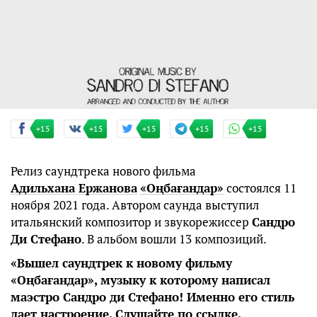
+15
+15
+15
+15
+15
Релиз саундтрека нового фильма
Адильхана Ержанова
«Оңбағандар»
состоялся 11
ноября 2021 года. Автором саунда выступил
итальянский композитор и звукорежиссер
Сандро
Ди Стефано
. В альбом вошли 13 композиций.
«Вышел саундтрек к новому фильму
«Оңбағандар», музыку к которому написал
маэстро Сандро ди Стефано! Именно его стиль
дает настроение. Слушайте по ссылке.