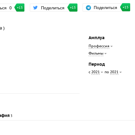
Поделиться
ться
0
Поделиться
+15
+15
+15
а )
Амплуа
Профессия
Фильмы
Период
с
по
2021
2021
афия
3