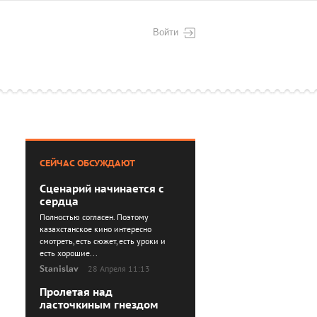
Войти
СЕЙЧАС ОБСУЖДАЮТ
Сценарий начинается с
сердца
Полностью согласен. Поэтому
казахстанское кино интересно
смотреть, есть сюжет, есть уроки и
есть хорошие...
Stanislav
28 Апреля 11:13
Пролетая над
ласточкиным гнездом