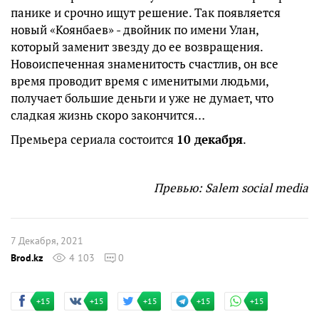
панике и срочно ищут решение. Так появляется
новый «Коянбаев» - двойник по имени Улан,
который заменит звезду до ее возвращения.
Новоиспеченная знаменитость счастлив, он все
время проводит время с именитыми людьми,
получает большие деньги и уже не думает, что
сладкая жизнь скоро закончится…
Премьера сериала состоится
10 декабря
.
Превью: Salem social media
7 Декабря, 2021
Brod.kz
4 103
0
+15
+15
+15
+15
+15