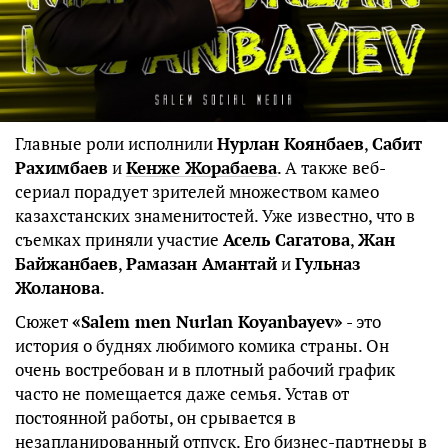
Главные роли исполнили
Нурлан Коянбаев
,
Сабит
Рахимбаев
и
Кенже Жорабаева
. А также веб-
сериал порадует зрителей множеством камео
казахстанских знаменитостей. Уже известно, что в
съемках приняли участие
Асель Сагатова
,
Жан
Байжанбаев
,
Рамазан Амантай
и
Гульназ
Жоланова
.
Сюжет
«Salem men Nurlan Koyanbayev»
- это
история о буднях любимого комика страны. Он
очень востребован и в плотный рабочий график
часто не помещается даже семья. Устав от
постоянной работы, он срывается в
незапланированный отпуск. Его бизнес-партнеры в