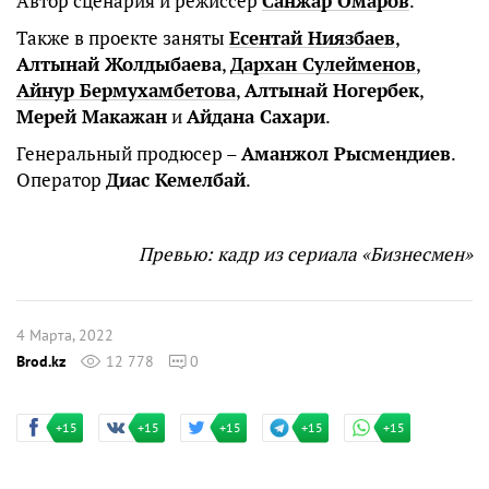
Автор сценария и режиссер
Санжар Омаров
.
Также в проекте заняты
Есентай Ниязбаев
,
Алтынай Жолдыбаева
,
Дархан Сулейменов
,
Айнур Бермухамбетова
,
Алтынай Ногербек
,
Мерей Макажан
и
Айдана Сахари
.
Генеральный продюсер –
Аманжол Рысмендиев
.
Оператор
Диас Кемелбай
.
Превью: кадр из сериала «Бизнесмен»
4 Марта, 2022
Brod.kz
12 778
0
+15
+15
+15
+15
+15