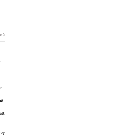
рий
,
r
ый
alt
ney