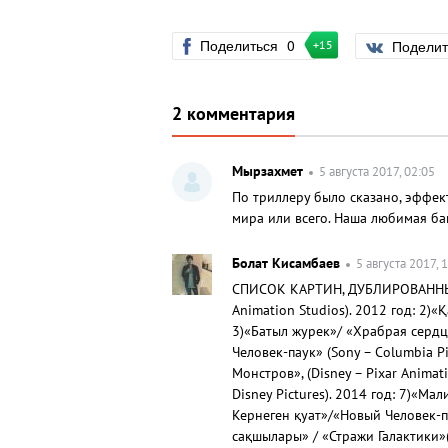
Поделиться
0
Подели
+15
2 комментария
Мырзахмет
5 августа 2017, 02:05
По триллеру было сказано, эффек
мира или всего. Наша любимая ба
Болат Кисамбаев
5 августа 2017, 
СПИСОК КАРТИН, ДУБЛИРОВАННЫХ Н
Animation Studios). 2012 год: 2)«
3)«Батыл журек»/ «Храбрая сердце
Человек-паук» (Sony – Columbia Pi
Монстров», (Disney – Pixar Anima
Disney Pictures). 2014 год: 7)«Ма
Кернеген қуат»/«Новый Человек-па
сақшылары» / «Стражи Галактики»(D