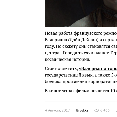
Новая работа французского режис
Валериана (Дэйн ДеХаан) и сержа
году. По сюжету они становятся с
центра - Города тысячи планет. Г
космическая история.
Стоит отметить,
«Валериан и гор
государственный язык, а также 5-
боевика произведен корпоративн
В кинотеатрах фильм появится 10 
4 Августа, 2017
Brod.kz
6 466