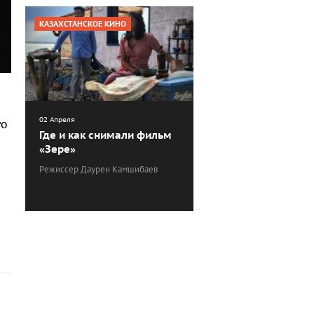
КАЗАХСТАНСКОЕ КИНО
02 Апреля
го
Где и как снимали фильм
«Зере»
Режиссер Даурен Камшибаев