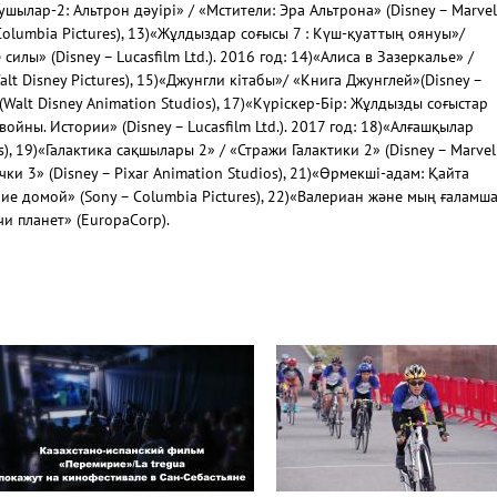
Алушылар-2: Альтрон дәуірі» / «Мстители: Эра Альтрона» (Disney – Marvel
– Columbia Pictures), 13)«Жұлдыздар соғысы 7 : Күш-қуаттың оянуы»/
лы» (Disney – Lucasfilm Ltd.). 2016 год: 14)«Алиса в Зазеркалье» /
lt Disney Pictures), 15)«Джунгли кітабы»/ «Книга Джунглей»(Disney –
. (Walt Disney Animation Studios), 17)«Күріскер-Бір: Жұлдызды соғыстар
ойны. Истории» (Disney – Lucasfilm Ltd.). 2017 год: 18)«Алғашқылар
s), 19)«Галактика сақшылары 2» / «Стражи Галактики 2» (Disney – Marvel
Тачки 3» (Disney – Pixar Animation Studios), 21)«Өрмекші-адам: Қайта
ие домой» (Sony – Columbia Pictures), 22)«Валериан және мың ғаламш
и планет» (EuropaCorp).