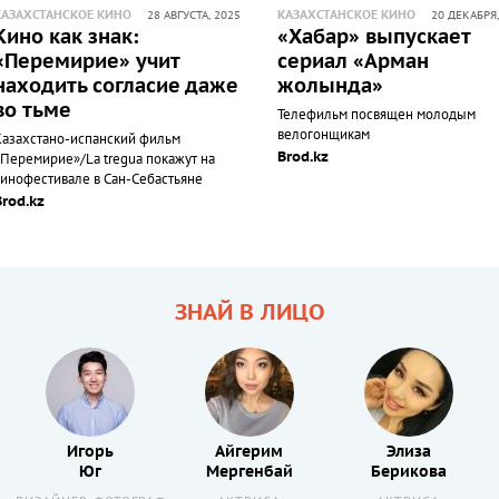
КАЗАХСТАНСКОЕ КИНО
КАЗАХСТАНСКОЕ КИНО
28 АВГУСТА, 2025
20 ДЕКАБРЯ,
Кино как знак:
«Хабар» выпускает
«Перемирие» учит
сериал «Арман
находить согласие даже
жолында»
во тьме
Телефильм посвящен молодым
велогонщикам
Казахстано-испанский фильм
Brod.kz
«Перемирие»/La tregua покажут на
кинофестивале в Сан-Себастьяне
Brod.kz
ЗНАЙ В ЛИЦО
Игорь
Айгерим
Элиза
Юг
Мергенбай
Берикова