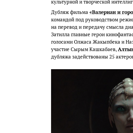
культурной и творческой интелли
Дубляж фильма
«Валериан и гор
командой под руководством режи
на перевод и передачу смысла ди
Затилла главные герои кинофанта
голосами Олжаса Жакыпбека и Наз
участие Сырым Кашкабаев,
Алтын
дубляжа задействованы 25 актеро