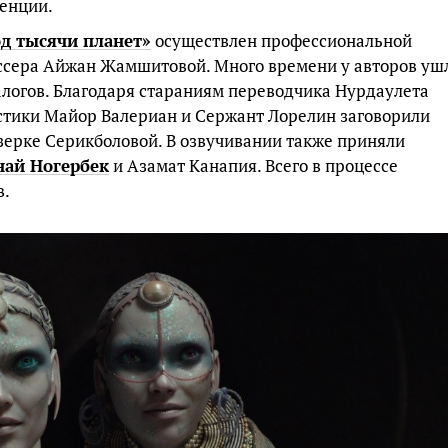
генции.
од тысячи планет»
осуществлен профессиональной
ссера Айжан Жамшитовой. Много времени у авторов уш
алогов. Благодаря стараниям переводчика Нурдаулета
стики Майор Валериан и Сержант Лорелин заговорили
ерке Серикболовой. В озвучивании также приняли
ай Ногербек
и Азамат Канапия. Всего в процессе
в.