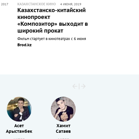
КАЗАХСТАНСКОЕ КИНО
 2017
4 ИЮНЯ, 2019
Казахстанско-китайский
кинопроект
«Композитор» выходит в
широкий прокат
Фильм стартует в кинотеатрах с 6 июня
Brod.kz
Асет
Хамит
Ербол
Арыстанбек
Сатаев
Салыкбаев
Аб