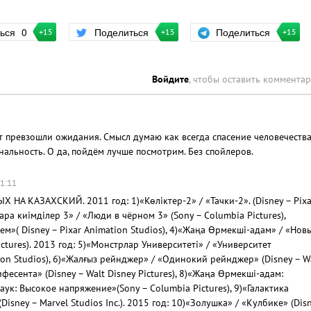
Поделиться
ться
0
Поделиться
+15
+15
+15
Войдите
, чтобы оставить коммента
т превзошли ожидания. Смысл думаю как всегда спасение человечества
нальность. О да, пойдём лучше посмотрим. Без спойлеров.
11:11
А КАЗАХСКИЙ. 2011 год: 1)«Көліктер-2» / «Тачки-2». (Disney – Pixa
Қара киімділер 3» / «Люди в чёрном 3» (Sony – Columbia Pictures),
м»( Disney – Pixar Animation Studios), 4)«Жаңа Өрмекші-адам» / «Нов
ctures). 2013 год: 5)«Монстрлар Университетi» / «Университет
tion Studios), 6)«Жалғыз рейнджер» / «Одинокий рейнджер» (Disney – W
лифесента» (Disney – Walt Disney Pictures), 8)«Жаңа Өрмекші-адам:
ук: Высокое напряжение»(Sony – Columbia Pictures), 9)«Галактика
isney – Marvel Studios Inc.). 2015 год: 10)«Золушка» / «Кулбике» (Dis