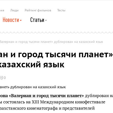
рия
Люди
Рейтинг фильмов
Тесты
Новости
Статьи
алериан и город тысячи планет» дублирован на казахский язык
н и город тысячи планет»
казахский язык
0
сона
«Валериан и город тысячи планет»
дублирован н
ы состоялась на XIII Международном кинофестивале
азахстанского кинематографа и представителей