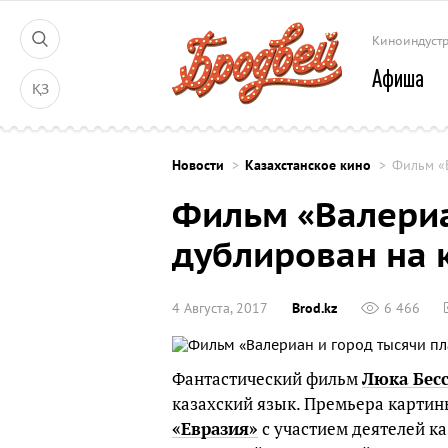
Киноиндуст
Афиша
ҚЗ
Новости
Казахстанское кино
Фильм «В
Фильм «Валериа
дублирован на 
4 Августа, 2017
Brod.kz
6 466
Фантастический фильм
Люка Бес
казахский язык. Премьера картин
«Евразия»
с участием деятелей к