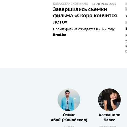
КАЗАХСТАНСКОЕ КИНО
11 АВГУСТА, 2021
Завершились съемки
фильма «Скоро кончится
лето»
Прокат фильма ожидается в 2022 году
Brod.kz
Ербол
Олжас
Алехандро
Салыкбаев
Абай (Жанабеков)
Чавес