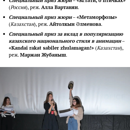
Специальный приз жюри
–
«Кстати, о птичках»
(
Россия
), реж.
Алла Вартанян
.
Специальный приз жюри
–
«Метаморфозы»
(
Казахстан
), реж.
Айтолкын Əлменова
.
Специальный приз за вклад в популяризацию
казахского национального стиля в анимации
–
«Kandai rakat sabiler zhulamagan!»
(
Казахстан
),
реж.
Маржан Жубаныш
.