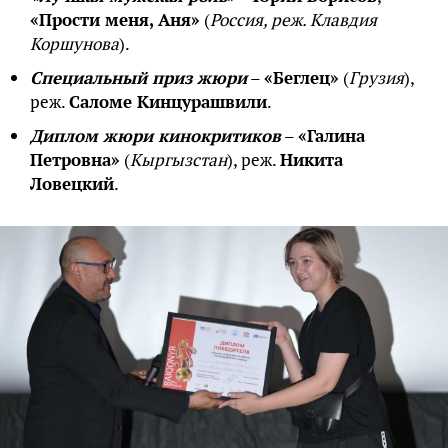
«Прости меня, Аня»
(
Россия, реж. Клавдия
Коршунова
).
Специальный приз жюри
–
«Беглец»
(
Грузия
),
реж.
Саломе Кинцурашвили
.
Диплом жюри кинокритиков
–
«Галина
Петровна»
(
Кыргызстан
), реж.
Никита
Ловецкий
.