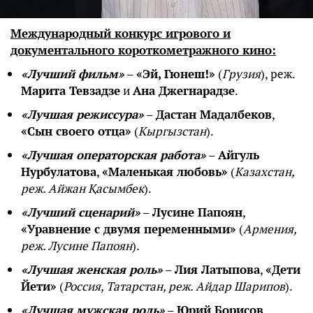
Международный конкурс игрового и
документального короткометражного кино:
«Лучший фильм»
–
«Эй, Гюнеш!»
(
Грузия
), реж.
Марита Тевзадзе
и
Ана Джегнарадзе
.
«Лучшая режиссура»
–
Дастан Мадалбеков
,
«Сын своего отца»
(
Кыргызстан
).
«Лучшая операторская работа»
–
Айгуль
Нурбулатова
,
«Маленькая любовь»
(
Казахстан,
реж. Айжан Қасымбек
).
«Лучший сценарий»
–
Лусине Папоян
,
«Уравнение с двумя переменными»
(
Армения,
реж. Лусине Папоян
).
«Лучшая женская роль»
–
Лия Латыпова
,
«Дети
Йети»
(
Россия, Татарстан, реж. Айдар Шарипов
).
«Лучшая мужская роль»
–
Юрий Борисов
,