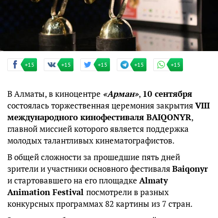
+15
+15
+15
+15
+15
В Алматы, в киноцентре
«Арман»
,
10 сентября
состоялась торжественная церемония закрытия
VIII
международного кинофестиваля BAIQONYR
,
главной миссией которого является поддержка
молодых талантливых кинематографистов.
В общей сложности за прошедшие пять дней
зрители и участники основного фестиваля
Baiqonyr
и стартовавшего на его площадке
Almaty
Animation Festival
посмотрели в разных
конкурсных программах 82 картины из 7 стран.