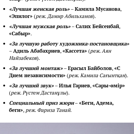
«Лучшая женская роль»
–
Камила Мусанова
,
«Эпилог»
(
реж. Дамир Абильханов
).
«Лучшая мужская роль»
–
Салих Бейсенбай
,
«Сабыр»
.
«За лучшую работу художника-постановщика»
–
Адиль Абабахриев
,
«Кассета»
(
реж. Аян
Найзабеков
).
«За лучший монтаж»
–
Ерасыл Байболов
,
«С
Днем независимости»
(
реж. Камила Сағынтқан
).
«За лучший звук»
–
Илья Гариев
,
«Сары-өмір»
(
реж. Рүстем Дастанұлы
).
Специальный приз жюри
–
«Беги, Адема,
беги»
,
реж. Фариза Танай
.