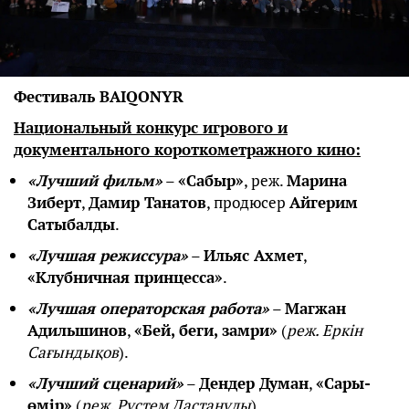
Фестиваль BAIQONYR
Национальный конкурс игрового и
документального короткометражного кино:
«Лучший фильм»
–
«Сабыр»
, реж.
Марина
Зиберт
,
Дамир Танатов
, продюсер
Айгерим
Сатыбалды
.
«Лучшая режиссура»
–
Ильяс Ахмет
,
«Клубничная принцесса»
.
«Лучшая операторская работа»
–
Магжан
Адильшинов
,
«Бей, беги, замри»
(
реж. Еркін
Сағындықов
).
«Лучший сценарий»
–
Дендер Думан
,
«Сары-
өмір»
(
реж. Рүстем Дастанұлы
).