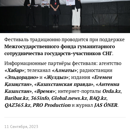
Фестиваль традиционно проводится при поддержке
Межгосударственного фонда гуманитарного
сотрудничества государств-участников СНГ
.
Информационные партнёры фестиваля: агентство
«Хабар»
; телеканал
«Алматы»
; радиостанции
«Эльдорадио»
и
«Жулдыз»
; издания
«Егемен
Қазақстан»
,
«Казахстанская правда»
,
«Антенна
Казахстан»
,
«Время»
; интернет-порталы
Orda.kz
,
Baribar.kz
,
365info
,
Global.news.kz
,
BAQ.kz
,
QAZ365.kz
,
PRO Production
и журнал
JAS ÓNER
.
11 Сентября, 2023