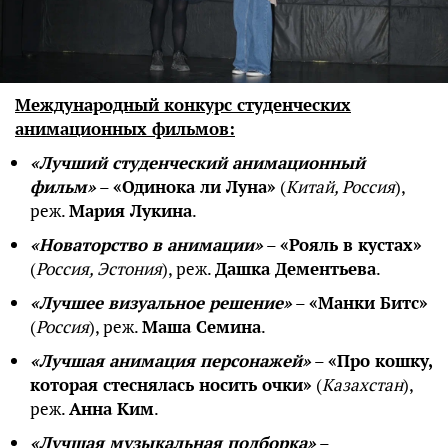
Международный конкурс студенческих
анимационных фильмов:
«Лучший студенческий анимационный
фильм»
–
«Одинока ли Луна»
(
Китай, Россия
),
реж.
Мария Лукина
.
«Новаторство в анимации»
–
«Рояль в кустах»
(
Россия, Эстония
), реж.
Дашка Дементьева
.
«Лучшее визуальное решение»
–
«Манки Битс»
(
Россия
), реж.
Маша Семина
.
«Лучшая анимация персонажей»
–
«Про кошку,
которая стеснялась носить очки»
(
Казахстан
),
реж.
Анна Ким
.
«Лучшая музыкальная подборка»
–