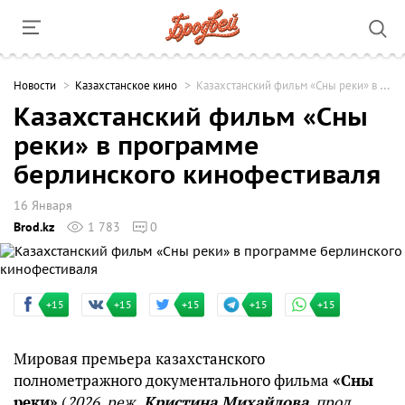
Новости
Казахстанское кино
Казахстанский фильм «Сны реки» в программе берлинского кинофестиваля
Казахстанский фильм «Сны
реки» в программе
берлинского кинофестиваля
16 Января
Brod.kz
1 783
0
+15
+15
+15
+15
+15
Мировая премьера казахстанского
полнометражного документального фильма
«Сны
реки»
(
2026, реж.
Кристина Михайлова
, прод.