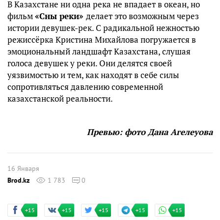
В Казахстане ни одна река не впадает в океан, но
фильм
«Сны реки»
делает это возможным через
истории девушек-рек. С радикальной нежностью
режиссёрка Кристина Михайлова погружается в
эмоциональный ландшафт Казахстана, слушая
голоса девушек у реки. Они делятся своей
уязвимостью и тем, как находят в себе силы
сопротивляться давлению современной
казахстанской реальности.
Превью: фото Дана Агелеуова
16 Января
Brod.kz
1 783
0
+15
+15
+15
+15
+15