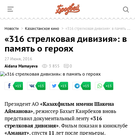
Новости
Казахстанское кино
«316 стрелковая дивизия»: в память о героях
«316 стрелковая дивизия»: в
память о героях
27 Июня, 2016
Aidana Mamayeva
3 855
0
+15
+15
+15
+15
+15
Президент АО
«Казахфильм имени Шакена
Айманова»
, режиссер Бахыт Каирбеков вновь
представил документальный ленту
«316
стрелковая дивизия»
. Фильм показан в киноклубе
«Аманат»
, спустя
11
лет после премьеры.