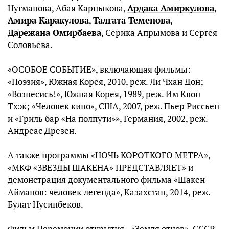
Нугманова, Абая Карпыкова,
Ардака Амиркулова
,
Амира Каракулова
,
Талгата Теменова
,
Дарежана Омирбаева
, Серика Апрымова и Сергея
Соловьева.
«ОСОБОЕ СОБЫТИЕ», включающая фильмы:
«Поэзия», Южная Корея, 2010, реж. Ли Чхан Дон;
«Вознесись!», Южная Корея, 1989, реж. Им Квон
Тхэк; «Человек кино», США, 2007, реж. Пьер Риссьен
и «Гриль бар «На полпути»», Германия, 2002, реж.
Андреас Дрезен.
А также программы «НОЧЬ КОРОТКОГО МЕТРА»,
«МКФ «ЗВЕЗДЫ ШАКЕНА» ПРЕДСТАВЛЯЕТ» и
демонстрация документального фильма «Шакен
Айманов: человек-легенда», Казахстан, 2014, реж.
Булат Нусипбеков.
Фильм Церемонии открытия - «Земля отцов», СССР,