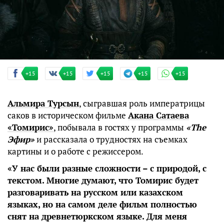
+15
+15
+15
+15
+15
Альмира Турсын
, сыгравшая роль императрицы
саков в историческом фильме
Акана Сатаева
«Томирис»
, побывала в гостях у программы
«The
Эфир»
и рассказала о трудностях на съемках
картины и о работе с режиссером.
«У нас были разные сложности – с природой, с
текстом. Многие думают, что Томирис будет
разговаривать на русском или казахском
языках, но на самом деле фильм полностью
снят на древнетюркском языке. Для меня