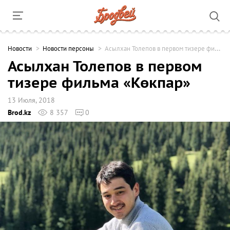
Новости
Новости персоны
Асылхан Толепов в первом тизере фильма «Көкпар»
Асылхан Толепов в первом
тизере фильма «Көкпар»
13 Июля, 2018
Brod.kz
8 357
0