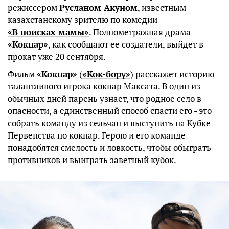
режиссером
Русланом Акуном
, известным
казахстанскому зрителю по комедии
«В поисках мамы»
. Полнометражная драма
«Көкпар»
, как сообщают ее создатели, выйдет в
прокат уже 20 сентября.
Фильм
«Көкпар»
(
«Көк-бөрү»
) расскажет историю
талантливого игрока кокпар Максата. В один из
обычных дней парень узнает, что родное село в
опасности, а единственный способ спасти его - это
собрать команду из сельчан и выступить на Кубке
Первенства по кокпар. Герою и его команде
понадобятся смелость и ловкость, чтобы обыграть
противников и выиграть заветный кубок.