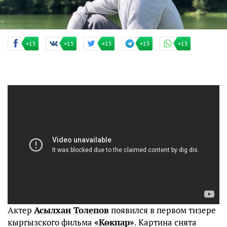
+15
+15
+15
+15
+15
Актер
Асылхан Толепов
появился в первом тизере
кыргызского фильма
«Көкпар»
. Картина снята