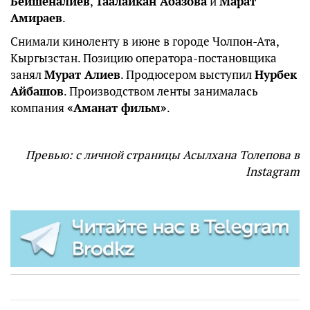
Бейшеналиев
,
Таалайкан Абазова
и
Марат
Амираев
.
Снимали киноленту в июне в городе Чолпон-Ата,
Кыргызстан. Позицию оператора-постановщика
занял
Мурат Алиев
. Продюсером выступил
Нурбек
Айбашов
. Производством ленты занималась
компания
«Аманат фильм»
.
Превью: с личной страницы Асылхана Толепова в
Instagram