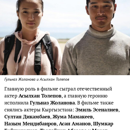
Гульназ Жоланова и Асылхан Толепов
Главную роль в фильме сыграл отечественный
актер
Асылхан Толепов
, а главную героиню
исполнила
Гульназ Жоланова
. В фильме также
снялись актеры Кыргызстана:
Эмиль Эсеналиев
,
Султан Дикамбаев
,
Жума Мамакеев
,
Назым Мендибаиров
,
Асан Аманов
,
Шумкар