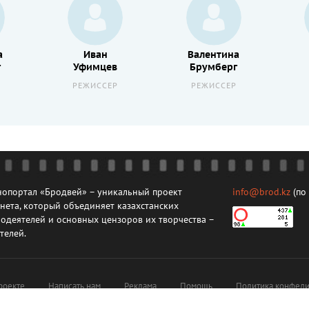
а
Иван
Валентина
г
Уфимцев
Брумберг
РЕЖИССЕР
РЕЖИССЕР
опортал «Бродвей» – уникальный проект
info@brod.kz
(по
нета, который объединяет казахстанских
одеятелей и основных цензоров их творчества –
телей.
роекте
Написать нам
Реклама
Помощь
Политика конфеди