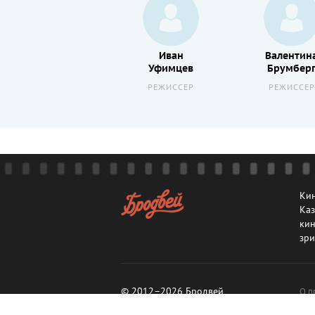
Иван
Валентин
Уфимцев
Брумбер
РЕЖИССЕР
РЕЖИССЕР
Кин
Каз
кин
зри
© 2012–2026 Бродвей
О п