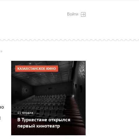
Войти
и»
а
КАЗАХСТАНСКОЕ КИНО
11 Апреля
й
В Туркестане открылся
первый кинотеатр