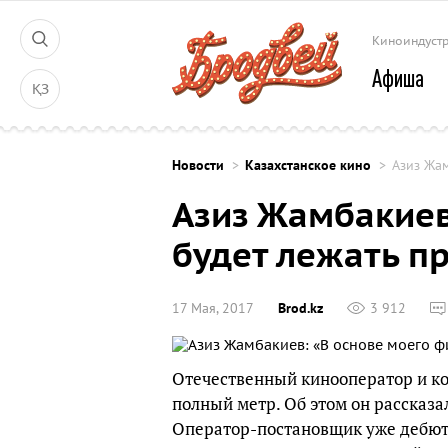
Киноиндуст
Афиша
ҚЗ
Новости
Казахстанское кино
Азиз Жам
Азиз Жамбакиев
будет лежать п
17 Мая, 2017
Brod.kz
3 912
Отечественный кинооператор и к
полный метр. Об этом он рассказа
Оператор-постановщик уже дебют