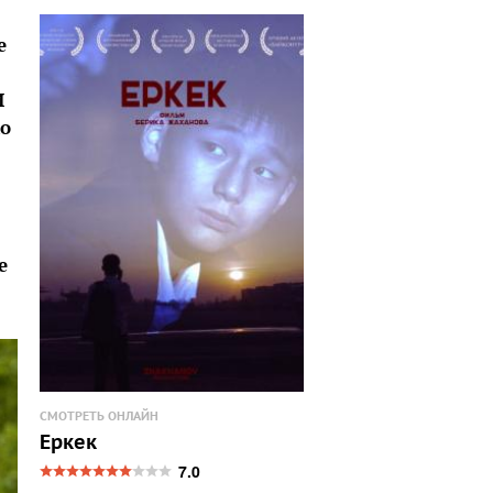
е
И
ко
е
СМОТРЕТЬ ОНЛАЙН
Еркек
7.0