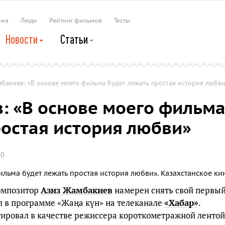
рия
Люди
Рейтинг фильмов
Тесты
Новости
Статьи
бакиев: «В основе моего фильма будет лежать простая история любв
: «В основе моего фильм
ростая история любви»
0
омпозитор
Азиз Жамбакиев
намерен снять свой первы
л в программе «Жаңа күн» на телеканале
«Хабар»
.
ировал в качестве режиссера короткометражной лентой