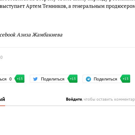
 выступает Артем Темников, а генеральным продюсером
acebook Азиза Жамбакиева
0
Поделиться
ться
0
Поделиться
+15
+15
+15
ый
Войдите
, чтобы оставить коммента