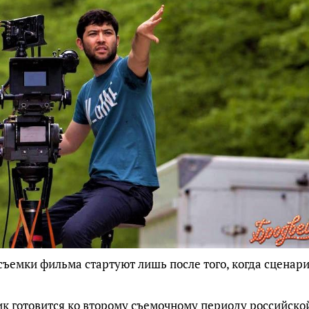
съемки фильма стартуют лишь после того, когда сценар
к готовится ко второму съемочному периоду российско