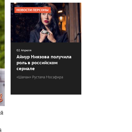
НОВОСТИ ПЕРСОНЫ
02 Апреля
Айнур Ниязова получила
роль в российском
сериале
«Шаман» Рустама Мосафира
ий
й