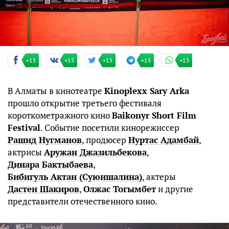
+15
+15
+15
+15
+15
В Алматы в кинотеатре
Kinoplexx Sary Arka
прошло открытие третьего фестиваля
короткометражного кино
Baikonyr Short Film
Festival
. Событие посетили кинорежиссер
Рашид Нугманов
, продюсер
Нуртас Адамбай
,
актрисы
Аружан Джазильбекова
,
Динара Бактыбаева
,
Бибигуль Актан (Суюншалина)
, актеры
Дастен Шакиров
,
Олжас Тогымбет
и другие
представители отечественного кино.