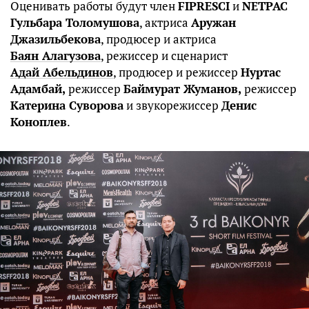
Оценивать работы будут член
FIPRESCI
и
NETPAC
Гульбара Толомушова
, актриса
Аружан
Джазильбекова
, продюсер и актриса
Баян Алагузова
, режиссер и сценарист
Адай Абельдинов
, продюсер и режиссер
Нуртас
Адамбай,
режиссер
Баймурат Жуманов,
режиссер
Катерина Суворова
и звукорежиссер
Денис
Коноплев
.