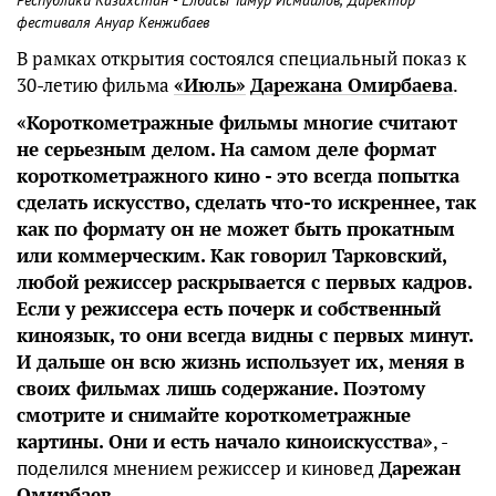
Республики Казахстан - Елбасы Тимур Исмаилов, Директор
фестиваля Ануар Кенжибаев
В рамках открытия состоялся специальный показ к
30-летию фильма
«Июль»
Дарежана Омирбаева
.
«Короткометражные фильмы многие считают
не серьезным делом. На самом деле формат
короткометражного кино - это всегда попытка
сделать искусство, сделать что-то искреннее, так
как по формату он не может быть прокатным
или коммерческим. Как говорил Тарковский,
любой режиссер раскрывается с первых кадров.
Если у режиссера есть почерк и собственный
киноязык, то они всегда видны с первых минут.
И дальше он всю жизнь использует их, меняя в
своих фильмах лишь содержание. Поэтому
смотрите и снимайте короткометражные
картины. Они и есть начало киноискусства»
, -
поделился мнением режиссер и киновед
Дарежан
Омирбаев
.