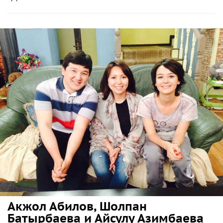
Акжол Абилов, Шолпан
Батырбаева и Айсулу Азимбаева