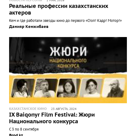
НОВОСТИ ПЕРСОНЫ
1 МАЯ, 2016
Реальные профессии казахстанских
актеров
Кем и где работали звезды кино до первого «Стоп! Кадр! Мотор!»
Данияр Кенжибаев
КАЗАХСТАНСКОЕ КИНО
23 АВГУСТА, 2024
IX Baiqonyr Film Festival: Жюри
Национального конкурса
C 3 по 8 сентября
Brod.kz