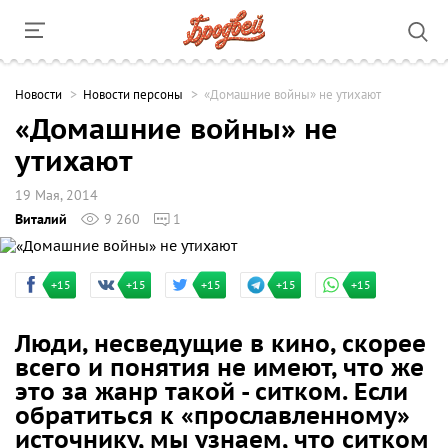
Новости
Новости персоны
«Домашние войны» не утихают
«Домашние войны» не
утихают
19 Мая, 2014
Виталий
9 260
1
+15
+15
+15
+15
+15
Люди, несведущие в кино, скорее
всего и понятия не имеют, что же
это за жанр такой - ситком. Если
обратиться к «прославленному»
источнику, мы узнаем, что ситком