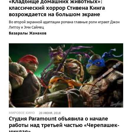
«Кладбище домашних животных»:
классический хоррор Стивена Кинга
возрождается на большом экране
Во второй экранной адаптации романа главные роли играют Джон
Литгоу и Эми Саймец
Базаралы Жанаков
МИРОВОЕ КИНО
20 ИЮНЯ, 2018
Студия Paramount объявила о начале
работы над третьей частью «Черепашек-
ниндзя»