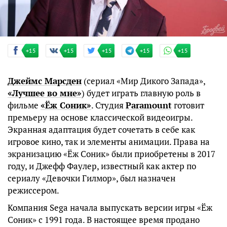
+15
+15
+15
+15
+15
Джеймс Марсден
(сериал «Мир Дикого Запада»,
«Лучшее во мне»
) будет играть главную роль в
фильме
«Ёж Соник»
. Студия
Paramount
готовит
премьеру на основе классической видеоигры.
Экранная адаптация будет сочетать в себе как
игровое кино, так и элементы анимации. Права на
экранизацию «Ёж Соник» были приобретены в 2017
году, и Джефф Фаулер, известный как актер по
сериалу «Девочки Гилмор», был назначен
режиссером.
Компания Sega начала выпускать версии игры «Ёж
Соник» с 1991 года. В настоящее время продано