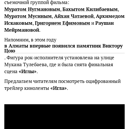
съемочной группой фильма:
Муратом Нугмановым
,
Бахытом Килибаевым
,
Муратом Мусиным
,
Айхан Чатаевой
,
Архимедом
Искаковым
,
Григорием Ефимовым
и
Раушан
Мейрмановой
.
Напомним, в этом году
в Алматы впервые появился памятник Виктору
Цою
. Фигура рок-исполнителя установлена на улице
Мукана Тулебаева, где и была снята финальная
сцена
«Иглы»
.
Предлагаем читателям посмотреть оцифрованный
трейлер киноленты
«Игла»
.