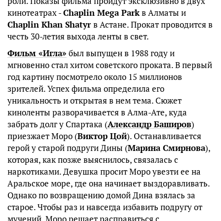
роли. Показы фильма пройдут эксклюзивно в двух
кинотеатрах -
Chaplin Mega Park
в Алматы и
Chaplin Khan Shatyr
в Астане. Прокат проводится в
честь 30-летия выхода ленты в свет.
Фильм «Игла»
был выпущен в 1988 году и
мгновенно стал хитом советского проката. В первый
год картину посмотрело около 15 миллионов
зрителей. Успех фильма определила его
уникальность и открытая в нем тема. Сюжет
киноленты разворачивается в Алма-Ате, куда
забрать долг у Спартака (
Александр Баширов
)
приезжает Моро (
Виктор Цой
). Останавливается
герой у старой подруги Дины (
Марина Смирнова
),
которая, как позже выяснилось, связалась с
наркотиками. Девушка просит Моро увезти ее на
Аральское море, где она начинает выздоравливать.
Однако по возвращению домой Дина взялась за
старое. Чтобы раз и навсегда избавить подругу от
мучений, Моро решает расправиться с