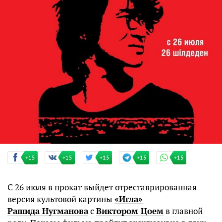
+15
+15
+15
+15
+15
С 26 июля в прокат выйдет отреставрированная
версия культовой картины
«Игла»
Рашида Нугманова
с
Виктором Цоем
в главной