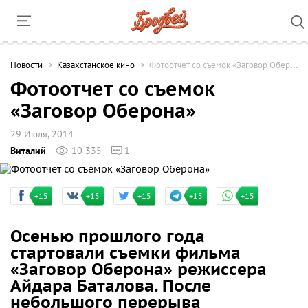
Новости
Казахстанское кино
Фотоотчет со съемок «Заговор Оберона»
Фотоотчет со съемок
«Заговор Оберона»
29 Июля, 2014
Виталий
10 335
1
+15
+15
+15
+15
+15
Осенью прошлого года
стартовали съемки фильма
«Заговор Оберона» режиссера
Айдара Баталова. После
небольшого перерыва