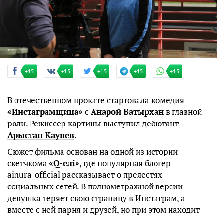
+15
+15
+15
+15
+15
В отечественном прокате стартовала комедия
«Инстаграмщица»
с
Анарой Батырхан
в главной
роли. Режиссер картины выступил дебютант
Арыстан Каунев
.
Сюжет фильма основан на одной из истории
скетчкома
«Q-елі»
, где популярная блогер
ainura_official рассказывает о прелестях
социальных сетей. В полнометражной версии
девушка теряет свою страницу в Инстаграм, а
вместе с ней парня и друзей, но при этом находит