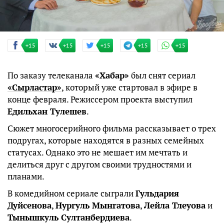
+15
+15
+15
+15
+15
По заказу телеканала
«Хабар»
был снят сериал
«Сырластар»
, который уже стартовал в эфире в
конце февраля. Режиссером проекта выступил
Едильхан Тулешев
.
Сюжет многосерийного фильма рассказывает о трех
подругах, которые находятся в разных семейных
статусах. Однако это не мешает им мечтать и
делиться друг с другом своими трудностями и
планами.
В комедийном сериале сыграли
Гульдария
Дуйсенова
,
Нургуль Мынгатова
,
Лейла Тлеуова
и
Тынышкуль Султанбердиева
.